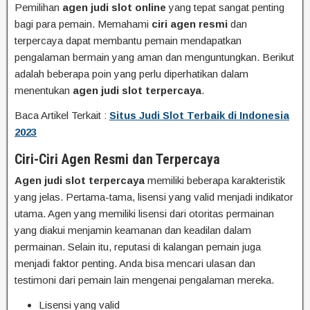
Pemilihan
agen judi slot online
yang tepat sangat penting
bagi para pemain. Memahami
ciri agen resmi
dan
terpercaya dapat membantu pemain mendapatkan
pengalaman bermain yang aman dan menguntungkan. Berikut
adalah beberapa poin yang perlu diperhatikan dalam
menentukan
agen judi slot terpercaya
.
Baca Artikel Terkait :
Situs Judi Slot Terbaik di Indonesia
2023
Ciri-Ciri Agen Resmi dan Terpercaya
Agen judi slot terpercaya
memiliki beberapa karakteristik
yang jelas. Pertama-tama, lisensi yang valid menjadi indikator
utama. Agen yang memiliki lisensi dari otoritas permainan
yang diakui menjamin keamanan dan keadilan dalam
permainan. Selain itu, reputasi di kalangan pemain juga
menjadi faktor penting. Anda bisa mencari ulasan dan
testimoni dari pemain lain mengenai pengalaman mereka.
Lisensi yang valid