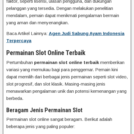
faktor, seperti lisensi, ulasan pengguna, dan dukungan
pelanggan yang tersedia. Dengan melakukan penelitian
mendalam, pemain dapat menikmati pengalaman bermain
yang aman dan menyenangkan.
Baca Artikel Lainnya:
Agen Judi Sabung Ayam Indonesia
Terpercaya
Permainan Slot Online Terbaik
Pertumbuhan
permainan slot online terbaik
memberikan
variasi yang memukau bagi para penggemar. Pemain kini
dapat memilih dari berbagai jenis permainan seperti slot video,
slot progresif, dan slot klasik. Masing-masing jenis
menawarkan pengalaman unik dan potensi kemenangan yang
berbeda.
Beragam Jenis Permainan Slot
Permainan slot online sangat beragam. Berikut adalah
beberapa jenis yang paling populer: