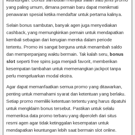
yang paling umum, dimana pemain baru dapat menikmati
penawaran spesial ketika mendaftar untuk pertama kalinya.
Selain bonus sambutan, banyak agen juga menyediakan
cashback, yang memungkinkan pemain untuk mendapatkan
kembali sebagian dari kerugian mereka dalam periode
tertentu. Promo ini sangat berguna untuk menambah saldo
dan memperpanjang waktu bermain. Tak kalah seru,
bonus
slot
seperti free spins juga menjadi favorit, memberikan
kesempatan tambahan untuk memenangkan jackpot tanpa
perlu mengeluarkan modal ekstra.
Agar dapat memanfaatkan semua promo yang ditawarkan,
penting untuk memahami syarat dan ketentuan yang berlaku.
Setiap promo memiliki ketentuan tertentu yang harus dipatuhi
untuk mengklaim bonus tersebut. Pastikan untuk selalu
memeriksa data promo terbaru yang diperoleh dari situs
resmi agen agar tidak ketinggalan kesempatan untuk
mendapatkan keuntungan lebih saat bermain slot online.