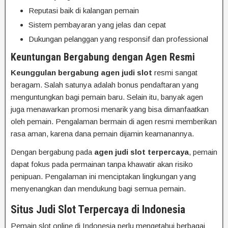
Reputasi baik di kalangan pemain
Sistem pembayaran yang jelas dan cepat
Dukungan pelanggan yang responsif dan professional
Keuntungan Bergabung dengan Agen Resmi
Keunggulan bergabung agen judi slot
resmi sangat
beragam. Salah satunya adalah bonus pendaftaran yang
menguntungkan bagi pemain baru. Selain itu, banyak agen
juga menawarkan promosi menarik yang bisa dimanfaatkan
oleh pemain. Pengalaman bermain di agen resmi memberikan
rasa aman, karena dana pemain dijamin keamanannya.
Dengan bergabung pada
agen judi slot terpercaya
, pemain
dapat fokus pada permainan tanpa khawatir akan risiko
penipuan. Pengalaman ini menciptakan lingkungan yang
menyenangkan dan mendukung bagi semua pemain.
Situs Judi Slot Terpercaya di Indonesia
Pemain slot online di Indonesia perlu mengetahui berbagai