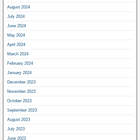
August 2024
July 2024
June 2024
May 2024
April 2024
March 2024
February 2024
January 2024
December 2023
November 2023
October 2023
September 2023
August 2023
July 2023
June 2023