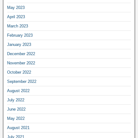
May 2023
April 2023
March 2023
February 2023
January 2023
December 2022
November 2022
October 2022
September 2022
August 2022
July 2022
June 2022
May 2022
August 2021
July 2021