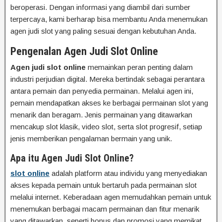
beroperasi. Dengan informasi yang diambil dari sumber
terpercaya, kami berharap bisa membantu Anda menemukan
agen judi slot yang paling sesuai dengan kebutuhan Anda.
Pengenalan Agen Judi Slot Online
Agen judi slot online
memainkan peran penting dalam
industri perjudian digital. Mereka bertindak sebagai perantara
antara pemain dan penyedia permainan. Melalui agen ini,
pemain mendapatkan akses ke berbagai permainan slot yang
menarik dan beragam. Jenis permainan yang ditawarkan
mencakup slot klasik, video slot, serta slot progresif, setiap
jenis memberikan pengalaman bermain yang unik.
Apa itu Agen Judi Slot Online?
slot online
adalah platform atau individu yang menyediakan
akses kepada pemain untuk bertaruh pada permainan slot
melalui internet. Keberadaan agen memudahkan pemain untuk
menemukan berbagai macam permainan dan fitur menarik
yang ditawarkan, seperti bonus dan promosi yang memikat.