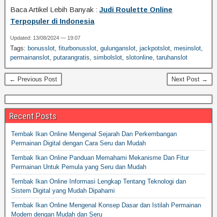
Baca Artikel Lebih Banyak :
Judi Roulette Online
Terpopuler di Indonesia
Updated: 13/08/2024 — 19:07
Tags:
bonusslot
,
fiturbonusslot
,
gulunganslot
,
jackpotslot
,
mesinslot
,
permainanslot
,
putarangratis
,
simbolslot
,
slotonline
,
taruhanslot
← Previous Post
Next Post →
Recent Posts
Tembak Ikan Online Mengenal Sejarah Dan Perkembangan
Permainan Digital dengan Cara Seru dan Mudah
Tembak Ikan Online Panduan Memahami Mekanisme Dan Fitur
Permainan Untuk Pemula yang Seru dan Mudah
Tembak Ikan Online Informasi Lengkap Tentang Teknologi dan
Sistem Digital yang Mudah Dipahami
Tembak Ikan Online Mengenal Konsep Dasar dan Istilah Permainan
Modern dengan Mudah dan Seru