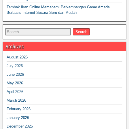
Tembak Ikan Online Memahami Perkembangan Game Arcade
Berbasis Internet Secara Seru dan Mudah
Archives
August 2026
July 2026
June 2026
May 2026
April 2026
March 2026
February 2026
January 2026
December 2025