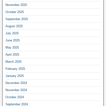
November 2025
October 2025
September 2025
August 2025
July 2025
June 2025
May 2025
April 2025
March 2025
February 2025
January 2025
December 2024
November 2024
October 2024
September 2024