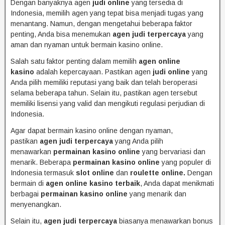
Dengan banyaknya agen
judi online
yang tersedia di
Indonesia, memilih agen yang tepat bisa menjadi tugas yang
menantang. Namun, dengan mengetahui beberapa faktor
penting, Anda bisa menemukan
agen judi terpercaya
yang
aman dan nyaman untuk bermain kasino online.
Salah satu faktor penting dalam memilih
agen online
kasino
adalah kepercayaan. Pastikan agen
judi online
yang
Anda pilih memiliki reputasi yang baik dan telah beroperasi
selama beberapa tahun. Selain itu, pastikan agen tersebut
memiliki lisensi yang valid dan mengikuti regulasi perjudian di
Indonesia.
Agar dapat bermain kasino online dengan nyaman,
pastikan
agen judi terpercaya
yang Anda pilih
menawarkan
permainan kasino online
yang bervariasi dan
menarik. Beberapa
permainan kasino online
yang populer di
Indonesia termasuk
slot online
dan
roulette online.
Dengan
bermain di
agen online kasino terbaik
, Anda dapat menikmati
berbagai
permainan kasino online
yang menarik dan
menyenangkan.
Selain itu,
agen judi terpercaya
biasanya menawarkan bonus