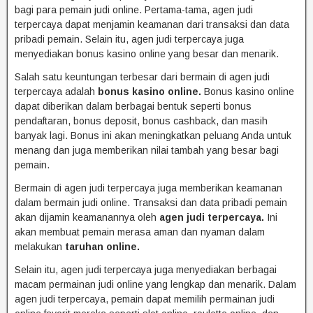
bagi para pemain judi online. Pertama-tama, agen judi
terpercaya dapat menjamin keamanan dari transaksi dan data
pribadi pemain. Selain itu, agen judi terpercaya juga
menyediakan bonus kasino online yang besar dan menarik.
Salah satu keuntungan terbesar dari bermain di agen judi
terpercaya adalah
bonus kasino online.
Bonus kasino online
dapat diberikan dalam berbagai bentuk seperti bonus
pendaftaran, bonus deposit, bonus cashback, dan masih
banyak lagi. Bonus ini akan meningkatkan peluang Anda untuk
menang dan juga memberikan nilai tambah yang besar bagi
pemain.
Bermain di agen judi terpercaya juga memberikan keamanan
dalam bermain judi online. Transaksi dan data pribadi pemain
akan dijamin keamanannya oleh
agen judi terpercaya.
Ini
akan membuat pemain merasa aman dan nyaman dalam
melakukan
taruhan online.
Selain itu, agen judi terpercaya juga menyediakan berbagai
macam permainan judi online yang lengkap dan menarik. Dalam
agen judi terpercaya, pemain dapat memilih permainan judi