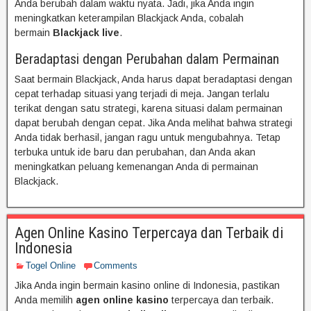
Anda berubah dalam waktu nyata. Jadi, jika Anda ingin
meningkatkan keterampilan Blackjack Anda, cobalah
bermain
Blackjack live
.
Beradaptasi dengan Perubahan dalam Permainan
Saat bermain Blackjack, Anda harus dapat beradaptasi dengan
cepat terhadap situasi yang terjadi di meja. Jangan terlalu
terikat dengan satu strategi, karena situasi dalam permainan
dapat berubah dengan cepat. Jika Anda melihat bahwa strategi
Anda tidak berhasil, jangan ragu untuk mengubahnya. Tetap
terbuka untuk ide baru dan perubahan, dan Anda akan
meningkatkan peluang kemenangan Anda di permainan
Blackjack.
Agen Online Kasino Terpercaya dan Terbaik di
Indonesia
Togel Online
Comments
Jika Anda ingin bermain kasino online di Indonesia, pastikan
Anda memilih
agen online kasino
terpercaya dan terbaik.