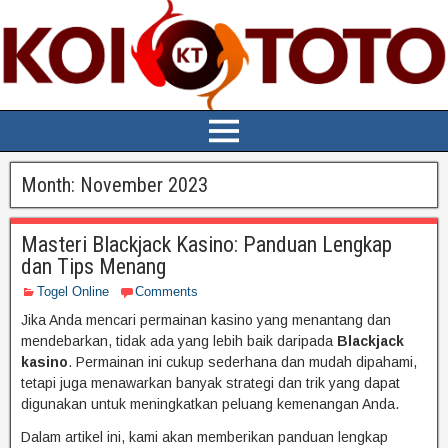
Month:
November 2023
Masteri Blackjack Kasino: Panduan Lengkap
dan Tips Menang
Togel Online
Comments
Jika Anda mencari permainan kasino yang menantang dan
mendebarkan, tidak ada yang lebih baik daripada
Blackjack
kasino
. Permainan ini cukup sederhana dan mudah dipahami,
tetapi juga menawarkan banyak strategi dan trik yang dapat
digunakan untuk meningkatkan peluang kemenangan Anda.
Dalam artikel ini, kami akan memberikan panduan lengkap