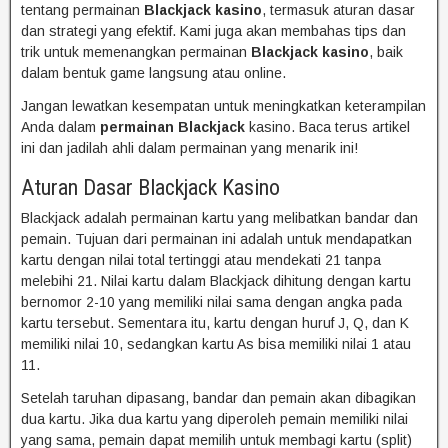
tentang permainan
Blackjack kasino
, termasuk aturan dasar
dan strategi yang efektif. Kami juga akan membahas tips dan
trik untuk memenangkan permainan
Blackjack kasino
, baik
dalam bentuk game langsung atau online.
Jangan lewatkan kesempatan untuk meningkatkan keterampilan
Anda dalam
permainan Blackjack
kasino. Baca terus artikel
ini dan jadilah ahli dalam permainan yang menarik ini!
Aturan Dasar Blackjack Kasino
Blackjack adalah permainan kartu yang melibatkan bandar dan
pemain. Tujuan dari permainan ini adalah untuk mendapatkan
kartu dengan nilai total tertinggi atau mendekati 21 tanpa
melebihi 21. Nilai kartu dalam Blackjack dihitung dengan kartu
bernomor 2-10 yang memiliki nilai sama dengan angka pada
kartu tersebut. Sementara itu, kartu dengan huruf J, Q, dan K
memiliki nilai 10, sedangkan kartu As bisa memiliki nilai 1 atau
11.
Setelah taruhan dipasang, bandar dan pemain akan dibagikan
dua kartu. Jika dua kartu yang diperoleh pemain memiliki nilai
yang sama, pemain dapat memilih untuk membagi kartu (split)