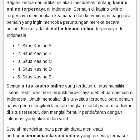
Bagian kedua dari artikel ini akan membahas tentang
kasino
online terpercaya
di Indonesia. Bermain di kasino online
terpercaya memberikan keamanan dan kenyamanan bagi para
pemain yang ingin mencoba peruntungan mereka secara
online. Berikut adalah
daftar kasino online
terpercaya di
Indonesia:
1. Situs Kasino A
2. Situs Kasino B
3. Situs Kasino C
4. Situs Kasino D
5. Situs Kasino E
Semua
situs kasino online
yang terdaftar di atas memiliki
lisensi resmi dan telah terbukti terpercaya oleh ribuan pemain di
Indonesia. Untuk mendaftar di situs-situs tersebut, para pemain
hanya perlu mengikuti langkah-langkah mudah yang disediakan
di situs tersebut, dan mengisi formulir pendaftaran dengan
informasi yang akurat dan valid.
Setelah mendaftar, para pemain dapat menikmati
berbagai
permainan kasino online
yang tersedia, termasuk