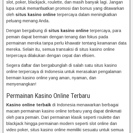
slot, poker, blackjack, roulette, dan masih banyak lagi. Jangan
lupa untuk memanfaatkan promosi dan bonus yang ditawarkan
oleh
situs kasino online
terpercaya dalam meningkatkan
peluang menang Anda.
Dengan bergabung di
situs kasino online
terpercaya, para
pemain dapat bermain dengan tenang dan fokus pada
permainan mereka tanpa perlu khawatir tentang keamanan data
mereka. Selain itu, semua transaksi di situs kasino online
terpercaya dilakukan dengan cepat dan efisien.
Segera daftar dan bergabunglah di salah satu situs kasino
online terpercaya di Indonesia untuk merasakan pengalaman
bermain kasino online yang aman, nyaman, dan
menyenangkan!
Permainan Kasino Online Terbaru
Kasino online terbaik
di Indonesia menawarkan berbagai
macam permainan kasino online terbaru yang dapat dinikmati
oleh para pemain. Dari permainan klasik seperti roulette dan
blackjack hingga permainan modern seperti slot online dan
video poker, situs kasino online memiliki sesuatu untuk semua