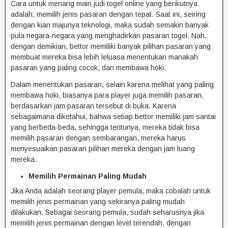
Cara untuk menang main judi togel online yang berikutnya
adalah, memilih jenis pasaran dengan tepat. Saat ini, seiring
dengan kian majunya teknologi, maka sudah semakin banyak
pula negara-negara yang menghadirkan pasaran togel. Nah,
dengan demikian, bettor memiliki banyak pilihan pasaran yang
membuat mereka bisa lebih leluasa menentukan manakah
pasaran yang paling cocok, dan membawa hoki.
Dalam menentukan pasaran, selain karena melihat yang paling
membawa hoki, biasanya para player juga memilih pasaran,
berdasarkan jam pasaran tersebut di buka. Karena
sebagaimana diketahui, bahwa setiap bettor memiliki jam santai
yang berbeda-beda, sehingga tentunya, mereka tidak bisa
memilih pasaran dengan sembarangan, mereka harus
menyesuaikan pasaran pilihan mereka dengan jam luang
mereka.
Memilih Permainan Paling Mudah
Jika Anda adalah seorang player pemula, maka cobalah untuk
memilih jenis permainan yang sekiranya paling mudah
dilakukan. Sebagai seorang pemula, sudah seharusnya jika
memilih jenis permainan dengan level terendah, dengan