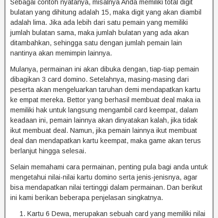
Sebagai contoh nyatanya, misalnya Anda memiliki total digit
bulatan yang dihitung adalah 15, maka digit yang akan diambil
adalah lima. Jika ada lebih dari satu pemain yang memiliki
jumlah bulatan sama, maka jumlah bulatan yang ada akan
ditambahkan, sehingga satu dengan jumlah pemain lain
nantinya akan memimpin lainnya.
Mulanya, permainan ini akan dibuka dengan, tiap-tiap pemain
dibagikan 3 card domino. Setelahnya, masing-masing dari
peserta akan mengeluarkan taruhan demi mendapatkan kartu
ke empat mereka. Bettor yang berhasil membuat deal maka ia
memiliki hak untuk langsung mengambil card keempat, dalam
keadaan ini, pemain lainnya akan dinyatakan kalah, jika tidak
ikut membuat deal. Namun, jika pemain lainnya ikut membuat
deal dan mendapatkan kartu keempat, maka game akan terus
berlanjut hingga selesai.
Selain memahami cara permainan, penting pula bagi anda untuk
mengetahui nilai-nilai kartu domino serta jenis-jenisnya, agar
bisa mendapatkan nilai tertinggi dalam permainan. Dan berikut
ini kami berikan beberapa penjelasan singkatnya.
Kartu 6 Dewa, merupakan sebuah card yang memiliki nilai