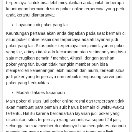
terpercaya. Untuk bisa lebih meyakinkan anda, inilah beberapa
keuntungan bermain di situs poker online terpercaya yang perlu
anda ketahui diantaranya:
Layanan judi poker yang fair
Keuntungan pertama akan anda dapatkan pada saat bermain di
situs poker online resmi dan terpercaya adalah layanan judi
poker yang fair. Situs poker terpercaya menjamin layanan poker
yang fair, artinya tidak ada kecurangan atau settingan yang bisa
saja merugikan pemain / member. Alhasil, dengan taruhan
poker yang fair, bukan tidak mungkin member pun bisa
memperoleh kemenangan lebih mudah dan murni, terlebih situs
judi poker yang terpercaya dan terbaik mengusung server judi
poker yang berkualitas.
Mudah diakses kapanpun
Main poker di situs judi poker online resmi dan terpercaya tidak
akan membuat para pemain sulit harus bermain di waktu-waktu
tertentu. Hal itu karena berdasarkan layanan judi poker yang
disediakan situs terpercaya yang senantiasa support 24 jam,
sehingga semua member di dalamnya bisa mengakses ataupun