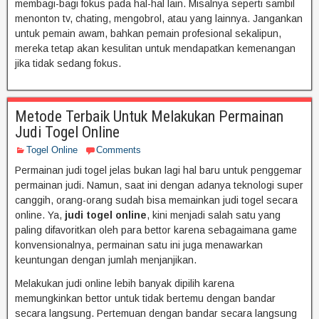
membagi-bagi fokus pada hal-hal lain. Misalnya seperti sambil
menonton tv, chating, mengobrol, atau yang lainnya. Jangankan
untuk pemain awam, bahkan pemain profesional sekalipun,
mereka tetap akan kesulitan untuk mendapatkan kemenangan
jika tidak sedang fokus.
Metode Terbaik Untuk Melakukan Permainan
Judi Togel Online
Togel Online
Comments
Permainan judi togel jelas bukan lagi hal baru untuk penggemar
permainan judi. Namun, saat ini dengan adanya teknologi super
canggih, orang-orang sudah bisa memainkan judi togel secara
online. Ya,
judi togel online
, kini menjadi salah satu yang
paling difavoritkan oleh para bettor karena sebagaimana game
konvensionalnya, permainan satu ini juga menawarkan
keuntungan dengan jumlah menjanjikan.
Melakukan judi online lebih banyak dipilih karena
memungkinkan bettor untuk tidak bertemu dengan bandar
secara langsung. Pertemuan dengan bandar secara langsung