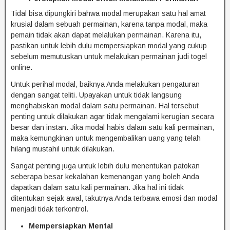
Tidal bisa dipungkiri bahwa modal merupakan satu hal amat
krusial dalam sebuah permainan, karena tanpa modal, maka
pemain tidak akan dapat melalukan permainan. Karena itu,
pastikan untuk lebih dulu mempersiapkan modal yang cukup
sebelum memutuskan untuk melakukan permainan judi togel
online.
Untuk perihal modal, baiknya Anda melakukan pengaturan
dengan sangat teliti. Upayakan untuk tidak langsung
menghabiskan modal dalam satu permainan. Hal tersebut
penting untuk dilakukan agar tidak mengalami kerugian secara
besar dan instan. Jika modal habis dalam satu kali permainan,
maka kemungkinan untuk mengembalikan uang yang telah
hilang mustahil untuk dilakukan.
Sangat penting juga untuk lebih dulu menentukan patokan
seberapa besar kekalahan kemenangan yang boleh Anda
dapatkan dalam satu kali permainan. Jika hal ini tidak
ditentukan sejak awal, takutnya Anda terbawa emosi dan modal
menjadi tidak terkontrol.
Mempersiapkan Mental