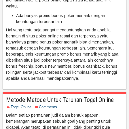
memainkan game poker online kapan saja tanpa ada limit
waktu.
Ada banyak promo bonus poker menarik dengan
keuntungan terbesar lain
Hal yang tentu saja sangat menguntungkan anda apabila
bermain di situs poker online resmi dan terpercaya yaitu
banyaknya promo bonus poker menarik bisa dimenangkan,
termasuk dengan keuntungan terbesar lain. Sementara itu,
beberapa jenis keuntungan promo bonus menarik yang biasa
diberikan situs judi poker terpercaya antara lain contohnya
bonus freechip, bonus new member, bonus cashback, bonus
rollingan serta jackpot terbesar dari kombinasi kartu tertinggi
apabila anda berhasil mendapatkannya.
Metode-Metode Untuk Taruhan Togel Online
Togel Online
Comments
Dalam setiap permainan judi dalam bentuk apapun,
kemenangan merupakan sebuah goal yang penting untuk
dicapai. Akan tetapi di permainan ini, tidak dipungkiri pula