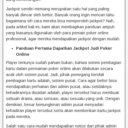
Jackpot sendiri memang merupakan satu hal yang paling
banyak diincar oleh bettor. Banyak orang ingin mencari tahu
bagaimana sih cara mereka bisa memperoleh jackpot? Nah,
pada artikel kali ini, kami akan membagikan panduan ampuh
yang biasanya digunakan oleh para pemain poker online
profesional, agar mereka mendapatkan jackpot dengan mudah.
Panduan Pertama Dapatkan Jackpot Judi Poker
Online
Player tentunya sudah paham bukan, bahwa sistem pembagian
kartu dalam permainan poker online akan dilakukan secara
acak oleh sistem pusat. Jadi, pihak pemegang kendali
pembagian kartu adalah, sistem pusat. Cara agar bettor bisa
mendapatkan perhatian dari admin pusat, atau setidaknya
kehadirannya disadari adalah, player tersebut harus membuat
sebuah drama, atau sensasi, atau sesuatu yang unik. Dengan
demikian, besar kemungkinan admin pusat menyadari
kehadiran player tersebut serta akan memberikan kartu jackpot
pada mereka.
Salah satu cara mudah mendapatkan notice dari pihak admin