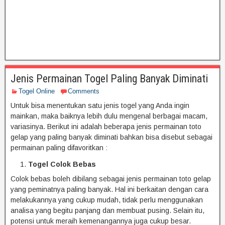
Jenis Permainan Togel Paling Banyak Diminati
Togel Online
Comments
Untuk bisa menentukan satu jenis togel yang Anda ingin
mainkan, maka baiknya lebih dulu mengenal berbagai macam,
variasinya. Berikut ini adalah beberapa jenis permainan toto
gelap yang paling banyak diminati bahkan bisa disebut sebagai
permainan paling difavoritkan :
Togel Colok Bebas
Colok bebas boleh dibilang sebagai jenis permainan toto gelap
yang peminatnya paling banyak. Hal ini berkaitan dengan cara
melakukannya yang cukup mudah, tidak perlu menggunakan
analisa yang begitu panjang dan membuat pusing. Selain itu,
potensi untuk meraih kemenangannya juga cukup besar.