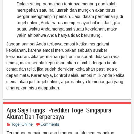
Dalam setiap permainan tentunya menang dan kalah
merupakan satu hal lumrah dan mungkin akan terus
bergilir menghampiri pemain. Jadi, dalam permainan judi
togel online, Anda harus mempercayai hal ini. Jadi, jika
suatu waktu Anda mengalami suatu kekalahan, maka
yakinlah bahwa Anda hanya tidak beruntung.
Jangan sampai Anda terbawa emosi ketika mengalami
kekalahan, karena emosi merupakan sebuah sumber
kehancuran. Jika permainan judi online sudah didasari rasa
emosi, maka segala keputusan akan diambil dengan tidak
cemat dan teliti, jika sudah demikian kekalahan pasti ada di
depan mata. Karenanya, kontrol selalu emosi milik Anda ketika
memainkan judi togel online, agar nantinya kemenangan yang
diharapkan bisa didapatkan.
Apa Saja Fungsi Prediksi Togel Singapura
Akurat Dan Terpercaya
Togel Online
Comments
Terkadang pemain merasa bingung untuk memenangkan