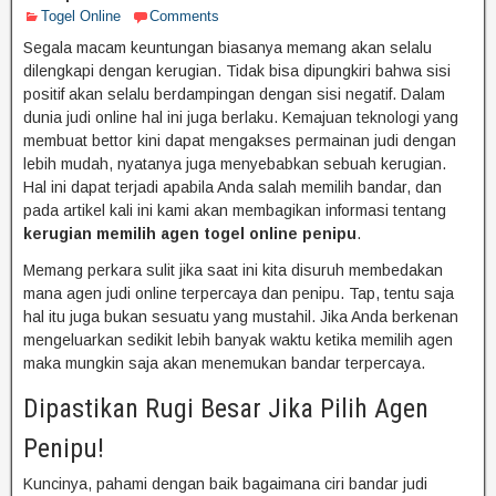
Togel Online
Comments
Segala macam keuntungan biasanya memang akan selalu
dilengkapi dengan kerugian. Tidak bisa dipungkiri bahwa sisi
positif akan selalu berdampingan dengan sisi negatif. Dalam
dunia judi online hal ini juga berlaku. Kemajuan teknologi yang
membuat bettor kini dapat mengakses permainan judi dengan
lebih mudah, nyatanya juga menyebabkan sebuah kerugian.
Hal ini dapat terjadi apabila Anda salah memilih bandar, dan
pada artikel kali ini kami akan membagikan informasi tentang
kerugian memilih agen togel online penipu
.
Memang perkara sulit jika saat ini kita disuruh membedakan
mana agen judi online terpercaya dan penipu. Tap, tentu saja
hal itu juga bukan sesuatu yang mustahil. Jika Anda berkenan
mengeluarkan sedikit lebih banyak waktu ketika memilih agen
maka mungkin saja akan menemukan bandar terpercaya.
Dipastikan Rugi Besar Jika Pilih Agen
Penipu!
Kuncinya, pahami dengan baik bagaimana ciri bandar judi