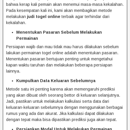
bahwa kerap kali pemain akan menemui masa-masa kekalahan.
Pada kesempatan kali ini, kami akan membagikan metode
melakukan
judi togel online
terbaik agar terhindar dari
kekalahan.
Menentukan Pasaran Sebelum Melakukan
Permainan
Persiapan wajib dan mau tidak mau harus dilakukan sebelum
lakukan permainan togel online adalah menentukan pasaran.
Menentukan pasaran bertujuan penting untuk mengetahui
kapan waktu taruhan dan melakukan beberapa persiapan
lainnya.
Kumpulkan Data Keluaran Sebelumnya
Metode satu ini penting karena akan memengaruhi prediksi
yang akan dibuat oleh seorang bettor di keluaran selanjutnya.
Jadi, pastikan untuk melakukan kalkulasi serta data dari
keluaran-keluaran sebelumnya dengan menggunakan berbagai
rumus yang ada dan akurat. Jika kalkulasi dapat dilakukan
dengan tepat maka bisa dipastikan prediksi juga akan tepat.
Persiapkan Modal Untuk Melakukan Permainan