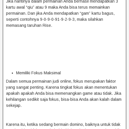
Jika nantinya dalam permainan Anda berhasil mendapatkan 3
kartu awal “qiu” atau 9 maka Anda bisa terus memainkan
permainan. Dan jika Anda mendapatkan “gam” kartu bagus,
seperti contohnya 9-0-9-0-91-9-2-9-3, maka silahkan
memasang taruhan Rise.
Memiliki Fokus Maksimal
Dalam semua permainan judi online, fokus merupakan faktor
yang sangat penting. Karena tingkat fokus akan menentukan
apakah apakah Anda bisa memenangkan game atau tidak. Jika
kehilangan sedikit saja fokus, bisa-bisa Anda akan kalah dalam
sekejap.
Karena itu, ketika sedang bermain domino, baiknya untuk tidak