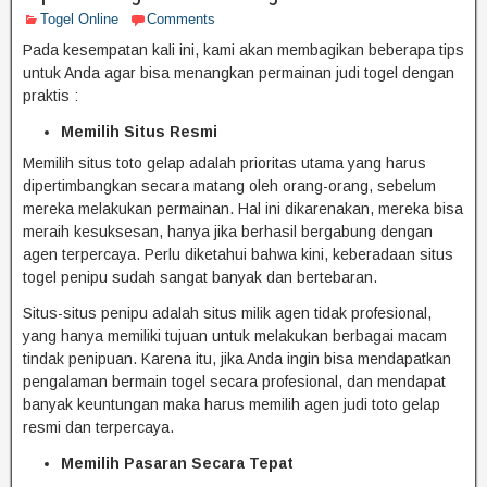
Togel Online
Comments
Pada kesempatan kali ini, kami akan membagikan beberapa tips
untuk Anda agar bisa menangkan permainan judi togel dengan
praktis :
Memilih Situs Resmi
Memilih situs toto gelap adalah prioritas utama yang harus
dipertimbangkan secara matang oleh orang-orang, sebelum
mereka melakukan permainan. Hal ini dikarenakan, mereka bisa
meraih kesuksesan, hanya jika berhasil bergabung dengan
agen terpercaya. Perlu diketahui bahwa kini, keberadaan situs
togel penipu sudah sangat banyak dan bertebaran.
Situs-situs penipu adalah situs milik agen tidak profesional,
yang hanya memiliki tujuan untuk melakukan berbagai macam
tindak penipuan. Karena itu, jika Anda ingin bisa mendapatkan
pengalaman bermain togel secara profesional, dan mendapat
banyak keuntungan maka harus memilih agen judi toto gelap
resmi dan terpercaya.
Memilih Pasaran Secara Tepat