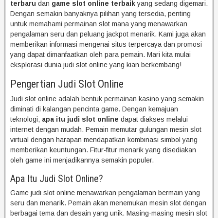
terbaru
dan
game slot online terbaik
yang sedang digemari.
Dengan semakin banyaknya pilihan yang tersedia, penting
untuk memahami permainan slot mana yang menawarkan
pengalaman seru dan peluang jackpot menarik. Kami juga akan
memberikan informasi mengenai situs terpercaya dan promosi
yang dapat dimanfaatkan oleh para pemain. Mari kita mulai
eksplorasi dunia judi slot online yang kian berkembang!
Pengertian Judi Slot Online
Judi slot online adalah bentuk permainan kasino yang semakin
diminati di kalangan pencinta game. Dengan kemajuan
teknologi,
apa itu judi slot online
dapat diakses melalui
internet dengan mudah. Pemain memutar gulungan mesin slot
virtual dengan harapan mendapatkan kombinasi simbol yang
memberikan keuntungan. Fitur-fitur menarik yang disediakan
oleh game ini menjadikannya semakin populer.
Apa Itu Judi Slot Online?
Game judi slot online menawarkan pengalaman bermain yang
seru dan menarik. Pemain akan menemukan mesin slot dengan
berbagai tema dan desain yang unik. Masing-masing mesin slot