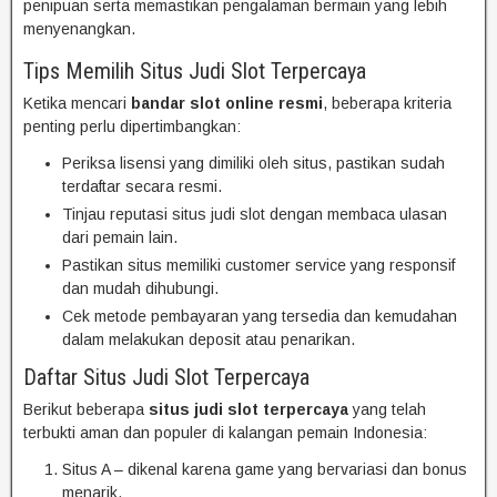
penipuan serta memastikan pengalaman bermain yang lebih
menyenangkan.
Tips Memilih Situs Judi Slot Terpercaya
Ketika mencari
bandar slot online resmi
, beberapa kriteria
penting perlu dipertimbangkan:
Periksa lisensi yang dimiliki oleh situs, pastikan sudah
terdaftar secara resmi.
Tinjau reputasi situs judi slot dengan membaca ulasan
dari pemain lain.
Pastikan situs memiliki customer service yang responsif
dan mudah dihubungi.
Cek metode pembayaran yang tersedia dan kemudahan
dalam melakukan deposit atau penarikan.
Daftar Situs Judi Slot Terpercaya
Berikut beberapa
situs judi slot terpercaya
yang telah
terbukti aman dan populer di kalangan pemain Indonesia:
Situs A – dikenal karena game yang bervariasi dan bonus
menarik.