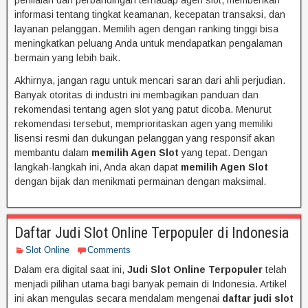
penilaian dan perbandingan terhadap agen slot, memberikan
informasi tentang tingkat keamanan, kecepatan transaksi, dan
layanan pelanggan. Memilih agen dengan ranking tinggi bisa
meningkatkan peluang Anda untuk mendapatkan pengalaman
bermain yang lebih baik.
Akhirnya, jangan ragu untuk mencari saran dari ahli perjudian.
Banyak otoritas di industri ini membagikan panduan dan
rekomendasi tentang agen slot yang patut dicoba. Menurut
rekomendasi tersebut, memprioritaskan agen yang memiliki
lisensi resmi dan dukungan pelanggan yang responsif akan
membantu dalam
memilih Agen Slot
yang tepat. Dengan
langkah-langkah ini, Anda akan dapat
memilih Agen Slot
dengan bijak dan menikmati permainan dengan maksimal.
Daftar Judi Slot Online Terpopuler di Indonesia
Slot Online
Comments
Dalam era digital saat ini,
Judi Slot Online Terpopuler
telah
menjadi pilihan utama bagi banyak pemain di Indonesia. Artikel
ini akan mengulas secara mendalam mengenai
daftar judi slot