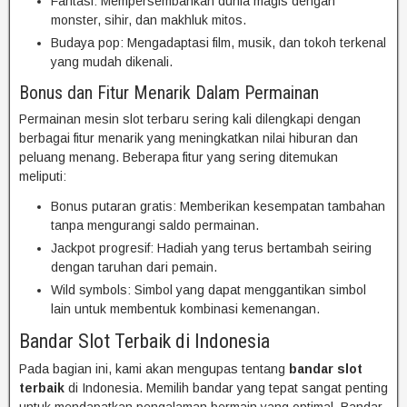
Fantasi: Mempersembahkan dunia magis dengan
monster, sihir, dan makhluk mitos.
Budaya pop: Mengadaptasi film, musik, dan tokoh terkenal
yang mudah dikenali.
Bonus dan Fitur Menarik Dalam Permainan
Permainan mesin slot terbaru sering kali dilengkapi dengan
berbagai fitur menarik yang meningkatkan nilai hiburan dan
peluang menang. Beberapa fitur yang sering ditemukan
meliputi:
Bonus putaran gratis: Memberikan kesempatan tambahan
tanpa mengurangi saldo permainan.
Jackpot progresif: Hadiah yang terus bertambah seiring
dengan taruhan dari pemain.
Wild symbols: Simbol yang dapat menggantikan simbol
lain untuk membentuk kombinasi kemenangan.
Bandar Slot Terbaik di Indonesia
Pada bagian ini, kami akan mengupas tentang
bandar slot
terbaik
di Indonesia. Memilih bandar yang tepat sangat penting