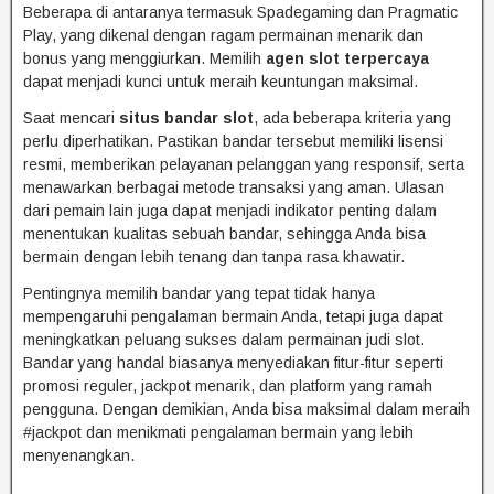
Beberapa di antaranya termasuk Spadegaming dan Pragmatic
Play, yang dikenal dengan ragam permainan menarik dan
bonus yang menggiurkan. Memilih
agen slot terpercaya
dapat menjadi kunci untuk meraih keuntungan maksimal.
Saat mencari
situs bandar slot
, ada beberapa kriteria yang
perlu diperhatikan. Pastikan bandar tersebut memiliki lisensi
resmi, memberikan pelayanan pelanggan yang responsif, serta
menawarkan berbagai metode transaksi yang aman. Ulasan
dari pemain lain juga dapat menjadi indikator penting dalam
menentukan kualitas sebuah bandar, sehingga Anda bisa
bermain dengan lebih tenang dan tanpa rasa khawatir.
Pentingnya memilih bandar yang tepat tidak hanya
mempengaruhi pengalaman bermain Anda, tetapi juga dapat
meningkatkan peluang sukses dalam permainan judi slot.
Bandar yang handal biasanya menyediakan fitur-fitur seperti
promosi reguler, jackpot menarik, dan platform yang ramah
pengguna. Dengan demikian, Anda bisa maksimal dalam meraih
#jackpot dan menikmati pengalaman bermain yang lebih
menyenangkan.