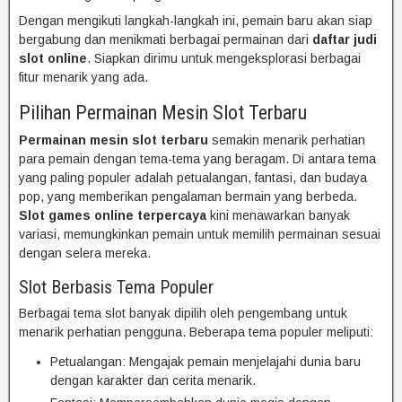
Dengan mengikuti langkah-langkah ini, pemain baru akan siap
bergabung dan menikmati berbagai permainan dari
daftar judi
slot online
. Siapkan dirimu untuk mengeksplorasi berbagai
fitur menarik yang ada.
Pilihan Permainan Mesin Slot Terbaru
Permainan mesin slot terbaru
semakin menarik perhatian
para pemain dengan tema-tema yang beragam. Di antara tema
yang paling populer adalah petualangan, fantasi, dan budaya
pop, yang memberikan pengalaman bermain yang berbeda.
Slot games online terpercaya
kini menawarkan banyak
variasi, memungkinkan pemain untuk memilih permainan sesuai
dengan selera mereka.
Slot Berbasis Tema Populer
Berbagai tema slot banyak dipilih oleh pengembang untuk
menarik perhatian pengguna. Beberapa tema populer meliputi:
Petualangan: Mengajak pemain menjelajahi dunia baru
dengan karakter dan cerita menarik.