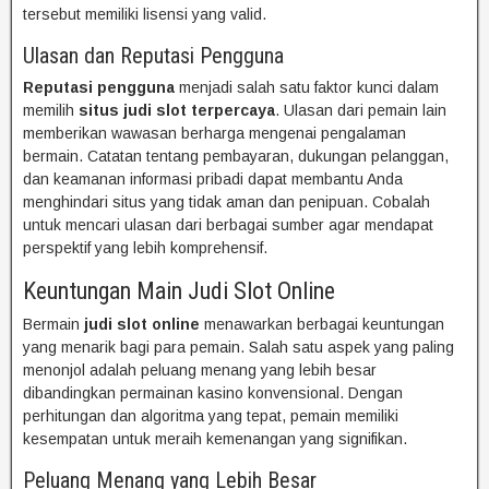
tersebut memiliki lisensi yang valid.
Ulasan dan Reputasi Pengguna
Reputasi pengguna
menjadi salah satu faktor kunci dalam
memilih
situs judi slot terpercaya
. Ulasan dari pemain lain
memberikan wawasan berharga mengenai pengalaman
bermain. Catatan tentang pembayaran, dukungan pelanggan,
dan keamanan informasi pribadi dapat membantu Anda
menghindari situs yang tidak aman dan penipuan. Cobalah
untuk mencari ulasan dari berbagai sumber agar mendapat
perspektif yang lebih komprehensif.
Keuntungan Main Judi Slot Online
Bermain
judi slot online
menawarkan berbagai keuntungan
yang menarik bagi para pemain. Salah satu aspek yang paling
menonjol adalah peluang menang yang lebih besar
dibandingkan permainan kasino konvensional. Dengan
perhitungan dan algoritma yang tepat, pemain memiliki
kesempatan untuk meraih kemenangan yang signifikan.
Peluang Menang yang Lebih Besar