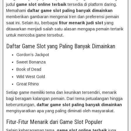
judul
game slot online terbaik
tersedia di platform daring.
Memahami
daftar game slot paling banyak dimainkan
memberikan gambaran mengenai tren dan preferensi pemain
saat ini. Selain itu, berbagai
fitur menarik judi slot
yang
ditawarkan menjadi salah satu alasan mengapa pemain tertarik
untuk mencoba game tersebut.
Daftar Game Slot yang Paling Banyak Dimainkan
Gordon’s Jackpot
Sweet Bonanza
Book of Dead
Wild West Gold
Great Rhino
Setiap game memiliki tema dan keunikan tersendiri, menarik
bagi beragam kalangan pemain. Dari tema petualangan hingga
keberuntungan,
daftar game slot paling banyak dimainkan
mengisyaratkan apa yang paling diminati oleh masyarakat.
Fitur-Fitur Menarik dari Game Slot Populer
Selain keberagaman tema,
game slot online terbaik
juga