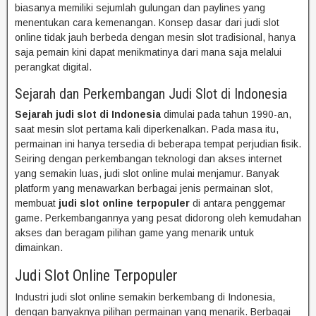
biasanya memiliki sejumlah gulungan dan paylines yang
menentukan cara kemenangan. Konsep dasar dari judi slot
online tidak jauh berbeda dengan mesin slot tradisional, hanya
saja pemain kini dapat menikmatinya dari mana saja melalui
perangkat digital.
Sejarah dan Perkembangan Judi Slot di Indonesia
Sejarah judi slot di Indonesia
dimulai pada tahun 1990-an,
saat mesin slot pertama kali diperkenalkan. Pada masa itu,
permainan ini hanya tersedia di beberapa tempat perjudian fisik.
Seiring dengan perkembangan teknologi dan akses internet
yang semakin luas, judi slot online mulai menjamur. Banyak
platform yang menawarkan berbagai jenis permainan slot,
membuat
judi slot online terpopuler
di antara penggemar
game. Perkembangannya yang pesat didorong oleh kemudahan
akses dan beragam pilihan game yang menarik untuk
dimainkan.
Judi Slot Online Terpopuler
Industri judi slot online semakin berkembang di Indonesia,
dengan banyaknya pilihan permainan yang menarik. Berbagai