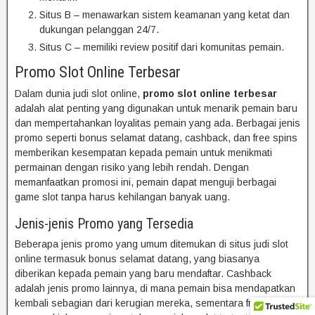
Situs B – menawarkan sistem keamanan yang ketat dan
dukungan pelanggan 24/7.
Situs C – memiliki review positif dari komunitas pemain.
Promo Slot Online Terbesar
Dalam dunia judi slot online,
promo slot online terbesar
adalah alat penting yang digunakan untuk menarik pemain baru
dan mempertahankan loyalitas pemain yang ada. Berbagai jenis
promo seperti bonus selamat datang, cashback, dan free spins
memberikan kesempatan kepada pemain untuk menikmati
permainan dengan risiko yang lebih rendah. Dengan
memanfaatkan promosi ini, pemain dapat menguji berbagai
game slot tanpa harus kehilangan banyak uang.
Jenis-jenis Promo yang Tersedia
Beberapa jenis promo yang umum ditemukan di situs judi slot
online termasuk bonus selamat datang, yang biasanya
diberikan kepada pemain yang baru mendaftar. Cashback
adalah jenis promo lainnya, di mana pemain bisa mendapatkan
kembali sebagian dari kerugian mereka, sementara free spins