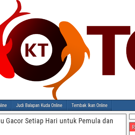
line
Judi Balapan Kuda Online
Tembak Ikan Online
alu Gacor Setiap Hari untuk Pemula dan
R