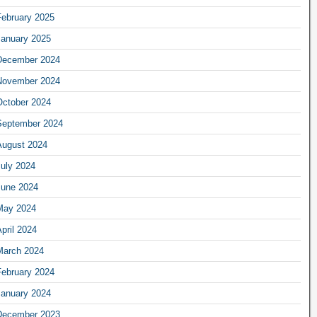
February 2025
January 2025
December 2024
November 2024
October 2024
September 2024
August 2024
July 2024
June 2024
May 2024
pril 2024
March 2024
February 2024
January 2024
December 2023