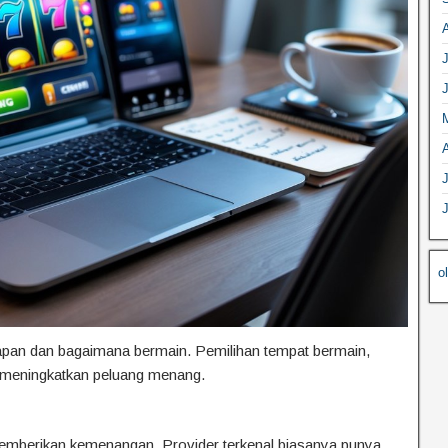
o
pan dan bagaimana bermain. Pemilihan tempat bermain,
u meningkatkan peluang menang.
 memberikan kemenangan. Provider terkenal biasanya punya