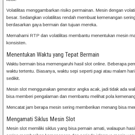
Volatilitas menggambarkan risiko permainan. Mesin dengan volati
besar. Sedangkan volatilitas rendah membuat kemenangan sering 
berdasarkan gaya bermain dan tujuan mereka.
Memahami RTP dan volatilitas membantu menentukan mesin ma
konsisten.
Menentukan Waktu yang Tepat Bermain
Waktu bermain bisa memengaruhi hasil slot online. Beberapa pe
waktu tertentu. Biasanya, waktu sepi seperti pagi atau malam ha
sedikit.
Mesin slot menggunakan generator angka acak, jadi tidak ada w
bisa memberi pengalaman dan membantu melihat pola kemenan
Mencatat jam berapa mesin sering memberikan menang bisa memb
Mengamati Siklus Mesin Slot
Mesin slot memiliki siklus yang bisa pemain amati, walaupun has