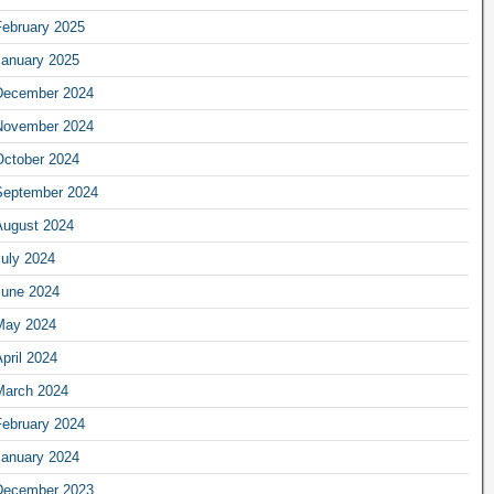
February 2025
January 2025
December 2024
November 2024
October 2024
September 2024
August 2024
July 2024
June 2024
May 2024
pril 2024
March 2024
February 2024
January 2024
December 2023