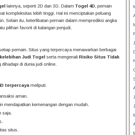
gel
lainnya, seperti 2D dan 3D. Dalam
Togel 4D
, pemain
t kompleksitas lebih tinggi. Hal ini menciptakan peluang
A
in. Selain itu, keterlibatan pemain dalam memprediksi angka
 pilihan favorit di kalangan penjudi.
setiap pemain. Situs yang terpercaya menawarkan berbagai
kelebihan Judi Togel
serta mengenali
Risiko Situs Tidak
hadapi di dunia judi online.
4D terpercaya
meliputi:
ransaksi aman.
in mendapatkan kemenangan dengan mudah.
 saja.
s.
A
tas situs.