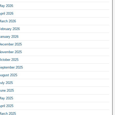
May 2026
pril 2026
March 2026
February 2026
January 2026
December 2025
November 2025
October 2025
September 2025
August 2025
July 2025
June 2025
May 2025
pril 2025
March 2025