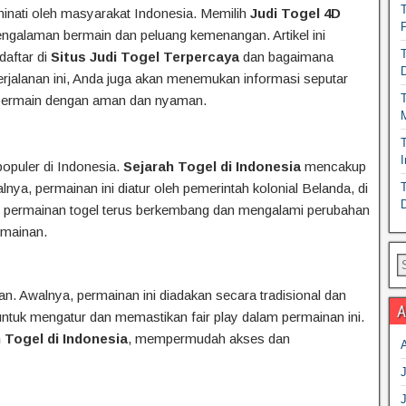
inati oleh masyarakat Indonesia. Memilih
Judi Togel 4D
ngalaman bermain dan peluang kemenangan. Artikel ini
aftar di
Situs Judi Togel Terpercaya
dan bagaimana
rjalanan ini, Anda juga akan menemukan informasi seputar
ermain dengan aman dan nyaman.
opuler di Indonesia.
Sejarah Togel di Indonesia
mencakup
nya, permainan ini diatur oleh pemerintah kolonial Belanda, di
n, permainan togel terus berkembang dan mengalami perubahan
ermainan.
an. Awalnya, permainan ini diadakan secara tradisional dan
A
an untuk mengatur dan memastikan fair play dalam permainan ini.
 Togel di Indonesia
, mempermudah akses dan