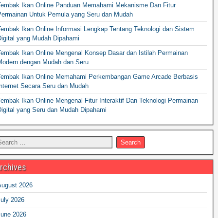
Tembak Ikan Online Panduan Memahami Mekanisme Dan Fitur
Permainan Untuk Pemula yang Seru dan Mudah
Tembak Ikan Online Informasi Lengkap Tentang Teknologi dan Sistem
Digital yang Mudah Dipahami
Tembak Ikan Online Mengenal Konsep Dasar dan Istilah Permainan
Modern dengan Mudah dan Seru
Tembak Ikan Online Memahami Perkembangan Game Arcade Berbasis
Internet Secara Seru dan Mudah
Tembak Ikan Online Mengenal Fitur Interaktif Dan Teknologi Permainan
Digital yang Seru dan Mudah Dipahami
rchives
August 2026
July 2026
June 2026