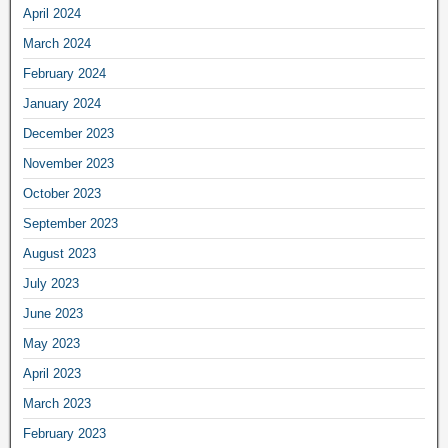
April 2024
March 2024
February 2024
January 2024
December 2023
November 2023
October 2023
September 2023
August 2023
July 2023
June 2023
May 2023
April 2023
March 2023
February 2023