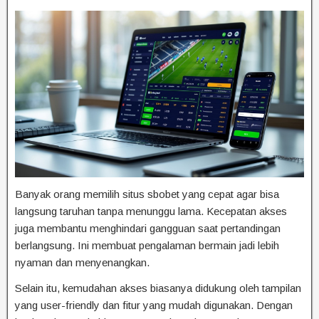
Banyak orang memilih situs sbobet yang cepat agar bisa
langsung taruhan tanpa menunggu lama. Kecepatan akses
juga membantu menghindari gangguan saat pertandingan
berlangsung. Ini membuat pengalaman bermain jadi lebih
nyaman dan menyenangkan.
Selain itu, kemudahan akses biasanya didukung oleh tampilan
yang user-friendly dan fitur yang mudah digunakan. Dengan