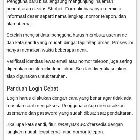
Pengguna baru bisa langsung mengunjungi halaman
pendaftaran di situs Sbobet. Formulir biasanya meminta
informasi dasar seperti nama lengkap, nomor telepon, dan
alamat email.
Setelah mengisi data, pengguna harus membuat username
dan kata sandi yang mudah diingat tapi tetap aman. Proses ini
hanya memakan waktu beberapa menit.
Verifikasi identitas lewat email atau nomor telepon juga sering
diperlukan untuk melindungi akun. Setelah diverifikasi, akun
siap digunakan untuk taruhan.
Panduan Login Cepat
Login harus dilakukan dengan cara yang benar agar tidak ada
masalah saat mengakses. Pengguna cukup memasukkan
username dan password yang sudah dibuat saat pendaftaran.
Jika lupa kata sandi, fitur
reset password
tersedia dengan
langkah mudah lewat email atau nomor telepon.