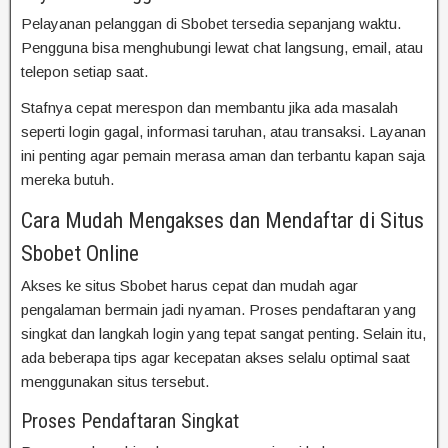
Pelayanan pelanggan di Sbobet tersedia sepanjang waktu.
Pengguna bisa menghubungi lewat chat langsung, email, atau
telepon setiap saat.
Stafnya cepat merespon dan membantu jika ada masalah
seperti login gagal, informasi taruhan, atau transaksi. Layanan
ini penting agar pemain merasa aman dan terbantu kapan saja
mereka butuh.
Cara Mudah Mengakses dan Mendaftar di Situs
Sbobet Online
Akses ke situs Sbobet harus cepat dan mudah agar
pengalaman bermain jadi nyaman. Proses pendaftaran yang
singkat dan langkah login yang tepat sangat penting. Selain itu,
ada beberapa tips agar kecepatan akses selalu optimal saat
menggunakan situs tersebut.
Proses Pendaftaran Singkat