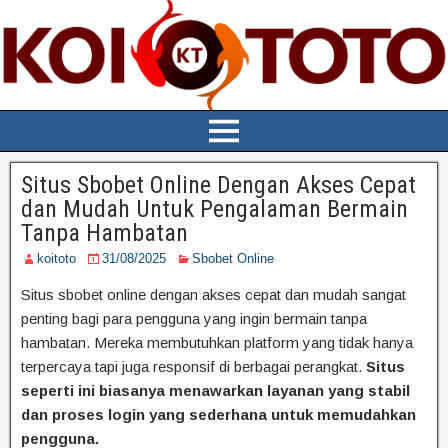
Situs Sbobet Online Dengan Akses Cepat
dan Mudah Untuk Pengalaman Bermain
Tanpa Hambatan
koitoto
31/08/2025
Sbobet Online
Situs sbobet online dengan akses cepat dan mudah sangat
penting bagi para pengguna yang ingin bermain tanpa
hambatan. Mereka membutuhkan platform yang tidak hanya
terpercaya tapi juga responsif di berbagai perangkat.
Situs
seperti ini biasanya menawarkan layanan yang stabil
dan proses login yang sederhana untuk memudahkan
pengguna.