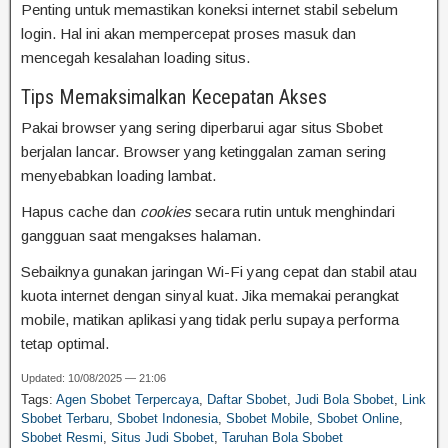
Penting untuk memastikan koneksi internet stabil sebelum
login. Hal ini akan mempercepat proses masuk dan
mencegah kesalahan loading situs.
Tips Memaksimalkan Kecepatan Akses
Pakai browser yang sering diperbarui agar situs Sbobet
berjalan lancar. Browser yang ketinggalan zaman sering
menyebabkan loading lambat.
Hapus cache dan
cookies
secara rutin untuk menghindari
gangguan saat mengakses halaman.
Sebaiknya gunakan jaringan Wi-Fi yang cepat dan stabil atau
kuota internet dengan sinyal kuat. Jika memakai perangkat
mobile, matikan aplikasi yang tidak perlu supaya performa
tetap optimal.
Updated: 10/08/2025 — 21:06
Tags:
Agen Sbobet Terpercaya
,
Daftar Sbobet
,
Judi Bola Sbobet
,
Link
Sbobet Terbaru
,
Sbobet Indonesia
,
Sbobet Mobile
,
Sbobet Online
,
Sbobet Resmi
,
Situs Judi Sbobet
,
Taruhan Bola Sbobet