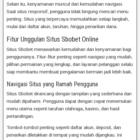
Selain itu, kenyamanan muncul dari kemudahan navigasi.
Saat situs responsif, pengguna tidak bingung mencari menu
penting. Situs yang terpercaya memudahkan setiap langkah,
mulai dari daftar akun, taruhan, hingga penarikan dana.
Fitur Unggulan Situs Sbobet Online
Situs Sbobet menawarkan kemudahan dan kenyamanan bagi
penggunanya. Fitur-fitur penting seperti navigasi yang mudah,
pilihan permainan yang lengkap, dan layanan pelanggan selalu
siap membantu membuat pengalaman bermain jadi lebih baik.
Navigasi Situs yang Ramah Pengguna
Situs Sbobet dirancang dengan tampilan yang sederhana dan
mudah dipahami. Pengguna dapat dengan cepat menemukan
menu utama seperti taruhan olahraga, kasino, dan hasil
pertandingan.
Tombol-tombol penting seperti daftar akun, deposit, dan
penarikan diletakkan di tempat yang mudah dijangkau. Ini