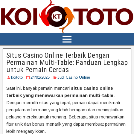
Situs Casino Online Terbaik Dengan
Permainan Multi-Table: Panduan Lengkap
untuk Pemain Cerdas
koitoto
24/01/2025
Judi Casino Online
Saat ini, banyak pemain mencari
situs casino online
terbaik yang menawarkan permainan multi-table.
Dengan memilih situs yang tepat, pemain dapat menikmati
pengalaman bermain yang lebih beragam dan meningkatkan
peluang mereka untuk menang. Beberapa situs menawarkan
fitur unik dan bonus menarik yang dapat membuat permainan
lebih mengasyikkan.