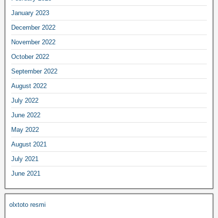
January 2023
December 2022
November 2022
October 2022
September 2022
August 2022
July 2022
June 2022
May 2022
August 2021
July 2021
June 2021
olxtoto resmi