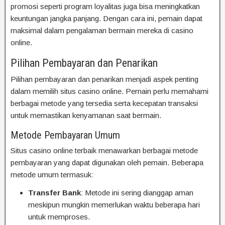
promosi seperti program loyalitas juga bisa meningkatkan
keuntungan jangka panjang. Dengan cara ini, pemain dapat
maksimal dalam pengalaman bermain mereka di casino
online.
Pilihan Pembayaran dan Penarikan
Pilihan pembayaran dan penarikan menjadi aspek penting
dalam memilih situs casino online. Pemain perlu memahami
berbagai metode yang tersedia serta kecepatan transaksi
untuk memastikan kenyamanan saat bermain.
Metode Pembayaran Umum
Situs casino online terbaik menawarkan berbagai metode
pembayaran yang dapat digunakan oleh pemain. Beberapa
metode umum termasuk:
Transfer Bank
: Metode ini sering dianggap aman
meskipun mungkin memerlukan waktu beberapa hari
untuk memproses.