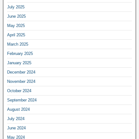
July 2025
June 2025
May 2025
April 2025
March 2025
February 2025
January 2025
December 2024
November 2024
October 2024
September 2024
August 2024
July 2024
June 2024
May 2024