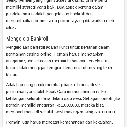
Setiap pemain yang ingin sukses di casino online perlu
memiliki strategi yang baik. Dua aspek penting dalam
pendekatan ini adalah pengelolaan bankroll dan
memanfaatkan bonus serta promosi yang ditawarkan oleh
situs.
Mengelola Bankroll
Pengelolaan bankroll adalah kunci untuk bertahan dalam
permainan casino online. Pemain harus menetapkan
anggaran yang jelas dan mematuhi batasan tersebut. Ini
berarti tidak mengejar kerugian dengan taruhan yang lebih
besar.
Adalah penting untuk membagi bankroll menjadi sesi
permainan yang lebih kecil. Cara ini menghindari risiko
kehilangan seluruh dana dalam satu sesi. Sebagai contoh, jika
pemain memiliki anggaran Rp1.000.000, mereka bisa
membagi menjadi sepuluh sesi masing-masing Rp100.000.
Pemain juga harus mencatat kemenangan dan kekalahan.