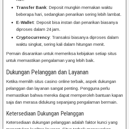
Transfer Bank
: Deposit mungkin memakan waktu
beberapa hari, sedangkan penarikan sering lebih lambat.
E-Wallet
: Deposit bisa instan dan penarikan biasanya
diproses dalam 24 jam.
Cryptocurrency
: Transaksi biasanya diproses dalam
waktu singkat, sering kali dalam hitungan menit.
Pemain disarankan untuk memeriksa kebijakan setiap situs
untuk memastikan pengalaman yang lebih baik.
Dukungan Pelanggan dan Layanan
Ketika memilih situs casino online terbaik, aspek dukungan
pelanggan dan layanan sangat penting. Pengguna perlu
memastikan bahwa mereka dapat memperoleh bantuan kapan
saja dan merasa didukung sepanjang pengalaman bermain.
Ketersediaan Dukungan Pelanggan
Ketersediaan dukungan pelanggan adalah faktor kunci yang