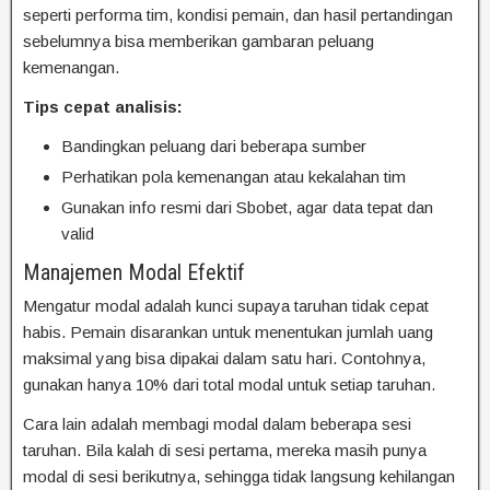
seperti performa tim, kondisi pemain, dan hasil pertandingan
sebelumnya bisa memberikan gambaran peluang
kemenangan.
Tips cepat analisis:
Bandingkan peluang dari beberapa sumber
Perhatikan pola kemenangan atau kekalahan tim
Gunakan info resmi dari Sbobet, agar data tepat dan
valid
Manajemen Modal Efektif
Mengatur modal adalah kunci supaya taruhan tidak cepat
habis. Pemain disarankan untuk menentukan jumlah uang
maksimal yang bisa dipakai dalam satu hari. Contohnya,
gunakan hanya 10% dari total modal untuk setiap taruhan.
Cara lain adalah membagi modal dalam beberapa sesi
taruhan. Bila kalah di sesi pertama, mereka masih punya
modal di sesi berikutnya, sehingga tidak langsung kehilangan