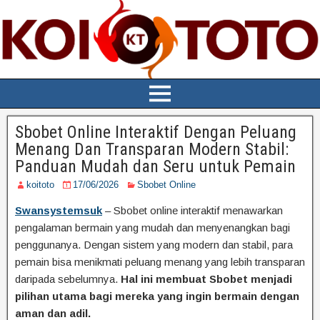
Sbobet Online Interaktif Dengan Peluang
Menang Dan Transparan Modern Stabil:
Panduan Mudah dan Seru untuk Pemain
koitoto
17/06/2026
Sbobet Online
Swansystemsuk
– Sbobet online interaktif menawarkan
pengalaman bermain yang mudah dan menyenangkan bagi
penggunanya. Dengan sistem yang modern dan stabil, para
pemain bisa menikmati peluang menang yang lebih transparan
daripada sebelumnya.
Hal ini membuat Sbobet menjadi
pilihan utama bagi mereka yang ingin bermain dengan
aman dan adil.