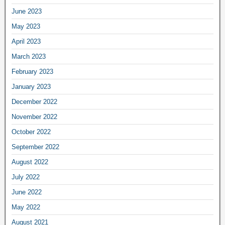
June 2023
May 2023
April 2023
March 2023
February 2023
January 2023
December 2022
November 2022
October 2022
September 2022
August 2022
July 2022
June 2022
May 2022
August 2021