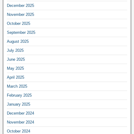
December 2025
November 2025
October 2025
September 2025
August 2025
July 2025
June 2025
May 2025
April 2025
March 2025
February 2025
January 2025
December 2024
November 2024
October 2024