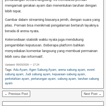
mengamati gerakan ayam dan menentukan taruhan dengan
lebih tepat.
Gambar dalam streaming biasanya jernih, dengan suara yang
jelas. Pemain bisa menikmati pengalaman bertaruh layaknya
berada di arena nyata.
Ketersediaan statistik waktu nyata juga mendukung
pengambilan keputusan. Beberapa platform bahkan
menyediakan komentar langsung yang membuat permainan
lebih seru dan informatif.
Updated: 05/03/2026 — 17:24
Tags:
Adu Ayam
,
Agen Sabung Ayam
,
arena sabung ayam
,
event
sabung ayam
,
Judi sabung ayam
,
kejuaraan sabung ayam
,
perkelahian ayam
,
pertarungan ayam
,
sabung ayam
,
taruhan sabung
ayam
← Previous Post
Next Post →