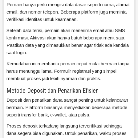
Pemain hanya perlu mengisi data dasar seperti nama, alamat
email, dan nomor telepon. Beberapa platform juga meminta
verifikasi identitas untuk keamanan.
Setelah data terisi, pemain akan menerima email atau SMS
konfirmasi. Aktivasi akun hanya butuh beberapa menit saja.
Pastikan data yang dimasukkan benar agar tidak ada kendala
saat login.
Kemudahan ini membantu pemain cepat mulai bermain tanpa
harus menunggu lama. Formulir registrasi yang simpel
membuat proses jadi lebih nyaman dan praktis.
Metode Deposit dan Penarikan Efisien
Deposit dan penarikan dana sangat penting untuk kelancaran
bermain. Platform biasanya menyediakan beberapa metode
seperti transfer bank, e-wallet, atau pulsa.
Proses deposit terkadang langsung terverifikasi sehingga
dana segera bisa digunakan. Untuk penarikan, waktu proses