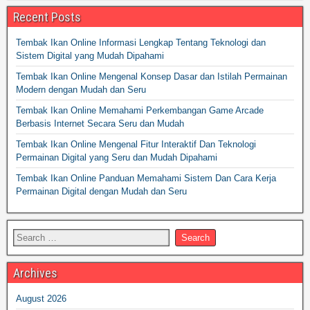
Recent Posts
Tembak Ikan Online Informasi Lengkap Tentang Teknologi dan
Sistem Digital yang Mudah Dipahami
Tembak Ikan Online Mengenal Konsep Dasar dan Istilah Permainan
Modern dengan Mudah dan Seru
Tembak Ikan Online Memahami Perkembangan Game Arcade
Berbasis Internet Secara Seru dan Mudah
Tembak Ikan Online Mengenal Fitur Interaktif Dan Teknologi
Permainan Digital yang Seru dan Mudah Dipahami
Tembak Ikan Online Panduan Memahami Sistem Dan Cara Kerja
Permainan Digital dengan Mudah dan Seru
Archives
August 2026