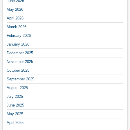
June 2026
May 2026
April 2026
March 2026
February 2026
January 2026
December 2025
November 2025
October 2025
September 2025
August 2025
July 2025
June 2025
May 2025
April 2025