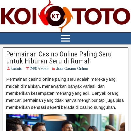
Permainan Casino Online Paling Seru
untuk Hiburan Seru di Rumah
koitoto
24/07/2025
Judi Casino Online
Permainan casino online paling seru adalah mereka yang
mudah dimainkan, menawarkan banyak variasi, dan
memberikan kesempatan menang yang adil. Banyak orang
mencari permainan yang tidak hanya menghibur tapi juga bisa
memberikan sensasi seperti berada di casino sungguhan.