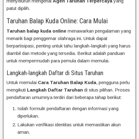
menyeluruh mengenai
Agen Taruhan Terpercaya
yang
patut dipilih.
Taruhan Balap Kuda Online: Cara Mulai
Taruhan balap kuda online
menawarkan pengalaman yang
menarik bagi penggemar olahraga ini. Untuk dapat
berpartisipasi, penting untuk tahu langkah-langkah yang harus
diambil dan metode yang tersedia. Berikut adalah panduan
untuk mempermudah para pemula dalam memulai.
Langkah-langkah Daftar di Situs Taruhan
Untuk memulai
Cara Taruhan Balap Kuda
, pengguna perlu
mengikuti
Langkah Daftar Taruhan
di situs pilihan. Proses
pendaftaran umumnya terdiri dari beberapa tahap berikut:
Isilah formulir pendaftaran dengan informasi yang
diperlukan.
Lakukan verifikasi identitas untuk memastikan akun
aman.