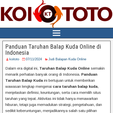
Panduan Taruhan Balap Kuda Online di
Indonesia
koitoto
07/11/2024
Judi Balapan Kuda Online
Dalam era digital ini,
Taruhan Balap Kuda Online
semakin
menarik perhatian banyak orang di Indonesia.
Panduan
Taruhan Balap Kuda
ini bertujuan untuk memberikan
wawasan lengkap mengenai
cara taruhan balap kuda
,
menjelaskan definisi, keuntungan, serta cara memilih situs
taruhan yang tepat. Aktivitas ini tidak hanya menawarkan
hiburan, tetapi juga memadukan strategi, pengetahuan, dan
sedikit keberuntungan, menjadikannya salah satu pilihan