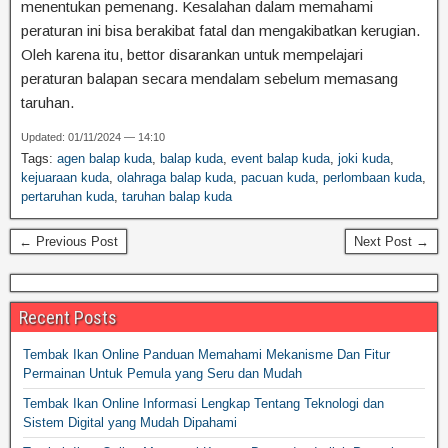
menentukan pemenang. Kesalahan dalam memahami
peraturan ini bisa berakibat fatal dan mengakibatkan kerugian.
Oleh karena itu, bettor disarankan untuk mempelajari
peraturan balapan secara mendalam sebelum memasang
taruhan.
Updated: 01/11/2024 — 14:10
Tags:
agen balap kuda
,
balap kuda
,
event balap kuda
,
joki kuda
,
kejuaraan kuda
,
olahraga balap kuda
,
pacuan kuda
,
perlombaan kuda
,
pertaruhan kuda
,
taruhan balap kuda
← Previous Post
Next Post →
Recent Posts
Tembak Ikan Online Panduan Memahami Mekanisme Dan Fitur
Permainan Untuk Pemula yang Seru dan Mudah
Tembak Ikan Online Informasi Lengkap Tentang Teknologi dan
Sistem Digital yang Mudah Dipahami