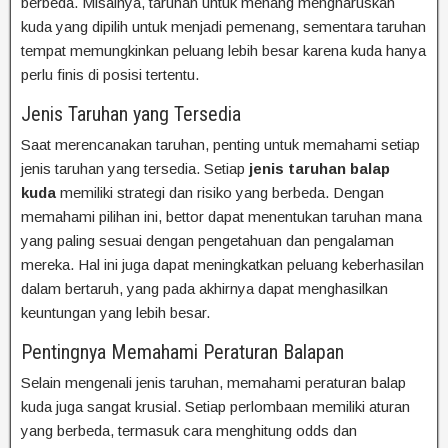
berbeda. Misalnya, taruhan untuk menang mengharuskan
kuda yang dipilih untuk menjadi pemenang, sementara taruhan
tempat memungkinkan peluang lebih besar karena kuda hanya
perlu finis di posisi tertentu.
Jenis Taruhan yang Tersedia
Saat merencanakan taruhan, penting untuk memahami setiap
jenis taruhan yang tersedia. Setiap
jenis taruhan balap
kuda
memiliki strategi dan risiko yang berbeda. Dengan
memahami pilihan ini, bettor dapat menentukan taruhan mana
yang paling sesuai dengan pengetahuan dan pengalaman
mereka. Hal ini juga dapat meningkatkan peluang keberhasilan
dalam bertaruh, yang pada akhirnya dapat menghasilkan
keuntungan yang lebih besar.
Pentingnya Memahami Peraturan Balapan
Selain mengenali jenis taruhan, memahami peraturan balap
kuda juga sangat krusial. Setiap perlombaan memiliki aturan
yang berbeda, termasuk cara menghitung odds dan