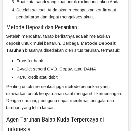
Buat kata sandi yang kuat untuk melindungi akun Anda.
Setelah selesai, Anda akan mendapatkan konfirmasi
pendaftaran dan dapat mengakses akun.
Metode Deposit dan Penarikan
Setelah mendaftar, tahap berikutnya adalah melakukan
deposit untuk mulai bertaruh. Berbagai
Metode Deposit
Taruhan
biasanya disediakan oleh situs taruhan, termasuk:
Transfer bank
E-wallet seperti OVO, Gopay, atau DANA
Kartu kredit atau debit
Penting untuk memeriksa juga metode penarikan yang
ditawarkan untuk kenyamanan saat mengambil kemenangan.
Dengan cara ini, pengguna dapat menikmati pengalaman
taruhan yang lebih lancar.
Agen Taruhan Balap Kuda Terpercaya di
Indonesia