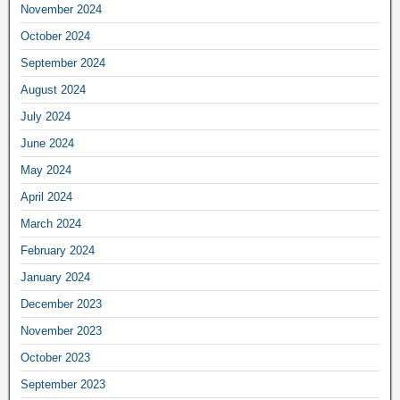
November 2024
October 2024
September 2024
August 2024
July 2024
June 2024
May 2024
April 2024
March 2024
February 2024
January 2024
December 2023
November 2023
October 2023
September 2023