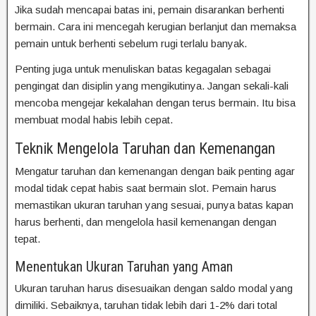
Jika sudah mencapai batas ini, pemain disarankan berhenti
bermain. Cara ini mencegah kerugian berlanjut dan memaksa
pemain untuk berhenti sebelum rugi terlalu banyak.
Penting juga untuk menuliskan batas kegagalan sebagai
pengingat dan disiplin yang mengikutinya. Jangan sekali-kali
mencoba mengejar kekalahan dengan terus bermain. Itu bisa
membuat modal habis lebih cepat.
Teknik Mengelola Taruhan dan Kemenangan
Mengatur taruhan dan kemenangan dengan baik penting agar
modal tidak cepat habis saat bermain slot. Pemain harus
memastikan ukuran taruhan yang sesuai, punya batas kapan
harus berhenti, dan mengelola hasil kemenangan dengan
tepat.
Menentukan Ukuran Taruhan yang Aman
Ukuran taruhan harus disesuaikan dengan saldo modal yang
dimiliki. Sebaiknya, taruhan tidak lebih dari 1-2% dari total