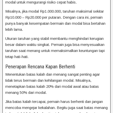
modal untuk mengurangi risiko cepat habis.
Misalnya, jika modal Rp1.000.000, taruhan maksimal sekitar
Rp10.000 – Rp20.000 per putaran. Dengan cara ini, pemain
punya banyak kesempatan bermain dan modal bisa bertahan
lebih lama.
Ukuran taruhan yang stabil membantu menghindari kerugian
besar dalam waktu singkat. Pemain juga bisa menyesuaikan
taruhan saat menang untuk memaksimalkan keuntungan tapi
tetap hati-hati.
Penerapan Rencana Kapan Berhenti
Menentukan batas kalah dan menang sangat penting agar
tidak terus bermain dan kehilangan modal. Misalnya,
menetapkan batas kalah 20% dari modal awal atau batas
menang 50% dari modal.
Jika batas kalah tercapai, pemain harus berhenti dan jangan
mencoba mengejar kekalahan. Begitu juga saat batas menang