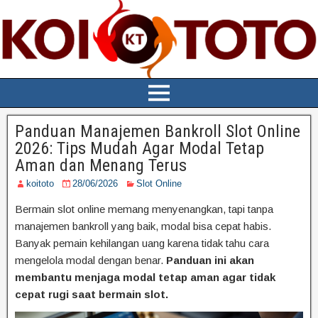
Panduan Manajemen Bankroll Slot Online
2026: Tips Mudah Agar Modal Tetap
Aman dan Menang Terus
koitoto
28/06/2026
Slot Online
Bermain slot online memang menyenangkan, tapi tanpa
manajemen bankroll yang baik, modal bisa cepat habis.
Banyak pemain kehilangan uang karena tidak tahu cara
mengelola modal dengan benar.
Panduan ini akan
membantu menjaga modal tetap aman agar tidak
cepat rugi saat bermain slot.