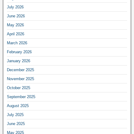
July 2026
June 2026
May 2026
April 2026
March 2026
February 2026
January 2026
December 2025
November 2025
October 2025
September 2025
August 2025
July 2025
June 2025
May 2025