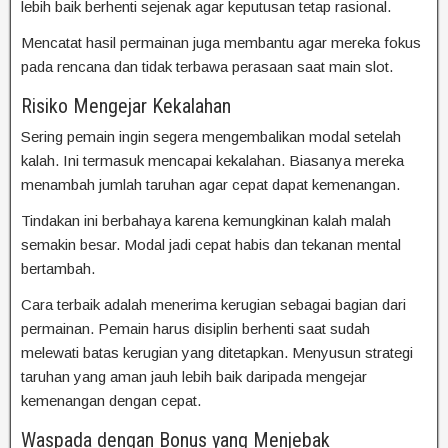
lebih baik berhenti sejenak agar keputusan tetap rasional.
Mencatat hasil permainan juga membantu agar mereka fokus
pada rencana dan tidak terbawa perasaan saat main slot.
Risiko Mengejar Kekalahan
Sering pemain ingin segera mengembalikan modal setelah
kalah. Ini termasuk mencapai kekalahan. Biasanya mereka
menambah jumlah taruhan agar cepat dapat kemenangan.
Tindakan ini berbahaya karena kemungkinan kalah malah
semakin besar. Modal jadi cepat habis dan tekanan mental
bertambah.
Cara terbaik adalah menerima kerugian sebagai bagian dari
permainan. Pemain harus disiplin berhenti saat sudah
melewati batas kerugian yang ditetapkan. Menyusun strategi
taruhan yang aman jauh lebih baik daripada mengejar
kemenangan dengan cepat.
Waspada dengan Bonus yang Menjebak