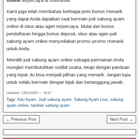
online
terpercaya di Indonesia.
Kami juga telah membahas berbagai jenis bonus menarik
yang dapat Anda dapatkan saat bermain judi sabung ayam
online di situs atau agen terpercaya. Mulai dari bonus
pendaftaran hingga bonus deposit, situs atau agen judi
sabung ayam online menyediakan promo-promo menarik
untuk Anda.
Memilih judi sabung ayam online sebagai permainan Anda
mungkin membutuhkan sedikit usaha, tetapi dengan panduan
yang tepat, itu bisa menjadi pilihan yang menarik. Jangan lupa
untuk selalu bermain dengan bijak dan bertanggung jawab.
Updated: 13/01/2024 — 18:07
Tags:
Adu Ayam
,
Judi sabung ayam
,
Sabung Ayam Live
,
sabung
ayam online
,
taruhan sabung ayam
← Previous Post
Next Post →