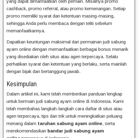
yang dapat dimanfaatkan oleh pemain. Misalnya promo
cashback, promo referral, atau promo kemenangan. Setiap
promo memiliki syarat dan ketentuan masing-masing,
sehingga Anda perlu membaca dengan teliti sebelum
memanfaatkannya.
Dapatkan keuntungan maksimal dari permainan judi sabung
ayam online dengan memanfaatkan berbagai bonus menarik
yang disediakan oleh situs atau agen terpercaya. Selalu
perhatikan syarat dan ketentuan yang berlaku, serta mainlah
dengan bijak dan bertanggung jawab.
Kesimpulan
Dalam artikel ini, kami telah memberikan panduan lengkap
untuk bermain judi sabung ayam online di Indonesia. Kami
telah membahas langkah-langkah cara daftar di situs atau
agen terpercaya, tips dan trik untuk meningkatkan peluang
menang dalam
taruhan sabung ayam online
, serta
merekomendasikan
bandar judi sabung ayam