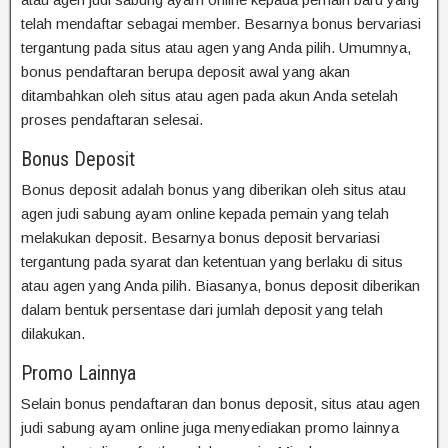
telah mendaftar sebagai member. Besarnya bonus bervariasi
tergantung pada situs atau agen yang Anda pilih. Umumnya,
bonus pendaftaran berupa deposit awal yang akan
ditambahkan oleh situs atau agen pada akun Anda setelah
proses pendaftaran selesai.
Bonus Deposit
Bonus deposit adalah bonus yang diberikan oleh situs atau
agen judi sabung ayam online kepada pemain yang telah
melakukan deposit. Besarnya bonus deposit bervariasi
tergantung pada syarat dan ketentuan yang berlaku di situs
atau agen yang Anda pilih. Biasanya, bonus deposit diberikan
dalam bentuk persentase dari jumlah deposit yang telah
dilakukan.
Promo Lainnya
Selain bonus pendaftaran dan bonus deposit, situs atau agen
judi sabung ayam online juga menyediakan promo lainnya