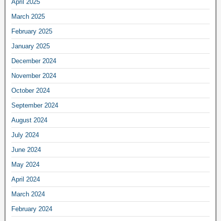
April 2025
March 2025
February 2025
January 2025
December 2024
November 2024
October 2024
September 2024
August 2024
July 2024
June 2024
May 2024
April 2024
March 2024
February 2024