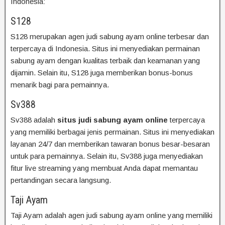
Indonesia:
S128
S128 merupakan agen judi sabung ayam online terbesar dan
terpercaya di Indonesia. Situs ini menyediakan permainan
sabung ayam dengan kualitas terbaik dan keamanan yang
dijamin. Selain itu, S128 juga memberikan bonus-bonus
menarik bagi para pemainnya.
Sv388
Sv388 adalah
situs judi sabung ayam online
terpercaya
yang memiliki berbagai jenis permainan. Situs ini menyediakan
layanan 24/7 dan memberikan tawaran bonus besar-besaran
untuk para pemainnya. Selain itu, Sv388 juga menyediakan
fitur live streaming yang membuat Anda dapat memantau
pertandingan secara langsung.
Taji Ayam
Taji Ayam adalah agen judi sabung ayam online yang memiliki