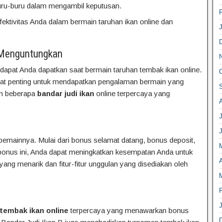
rburu-buru dalam mengambil keputusan.
ektivitas Anda dalam bermain taruhan ikan online dan
 Menguntungkan
apat Anda dapatkan saat bermain taruhan tembak ikan online.
gat penting untuk mendapatkan pengalaman bermain yang
an beberapa
bandar judi ikan
online terpercaya yang
pemainnya. Mulai dari bonus selamat datang, bonus deposit,
onus ini, Anda dapat meningkatkan kesempatan Anda untuk
A
ang menarik dan fitur-fitur unggulan yang disediakan oleh
 tembak ikan online
terpercaya yang menawarkan bonus