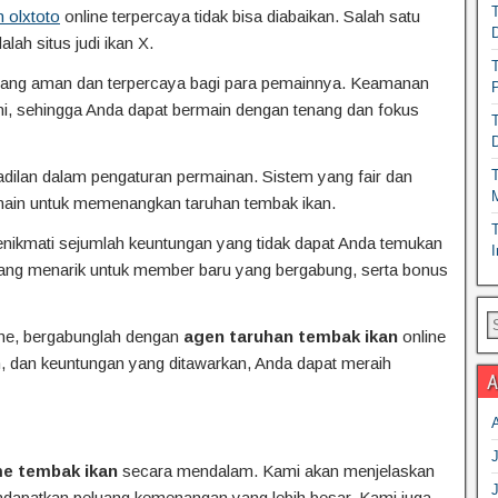
n olxtoto
online terpercaya tidak bisa diabaikan. Salah satu
lah situs judi ikan X.
n yang aman dan terpercaya bagi para pemainnya. Keamanan
s ini, sehingga Anda dapat bermain dengan tenang dan fokus
 keadilan dalam pengaturan permainan. Sistem yang fair dan
main untuk memenangkan taruhan tembak ikan.
enikmati sejumlah keuntungan yang tidak dapat Anda temukan
 yang menarik untuk member baru yang bergabung, serta bonus
line, bergabunglah dengan
agen taruhan tembak ikan
online
n, dan keuntungan yang ditawarkan, Anda dapat meraih
A
e tembak ikan
secara mendalam. Kami akan menjelaskan
ndapatkan peluang kemenangan yang lebih besar. Kami juga