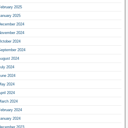
February 2025
January 2025
December 2024
November 2024
October 2024
September 2024
August 2024
July 2024
June 2024
May 2024
pril 2024
March 2024
February 2024
January 2024
December 2023