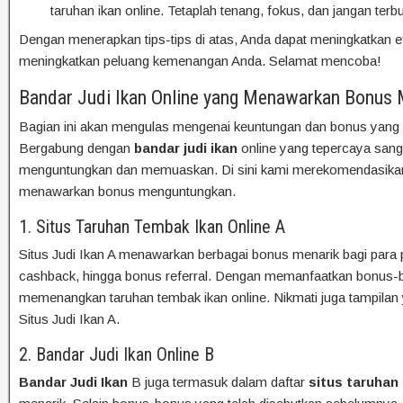
taruhan ikan online. Tetaplah tenang, fokus, dan jangan te
Dengan menerapkan tips-tips di atas, Anda dapat meningkatkan ef
meningkatkan peluang kemenangan Anda. Selamat mencoba!
Bandar Judi Ikan Online yang Menawarkan Bonus
Bagian ini akan mengulas mengenai keuntungan dan bonus yang d
Bergabung dengan
bandar judi ikan
online yang tepercaya san
menguntungkan dan memuaskan. Di sini kami merekomendasik
menawarkan bonus menguntungkan.
1. Situs Taruhan Tembak Ikan Online A
Situs Judi Ikan A menawarkan berbagai bonus menarik bagi para 
cashback, hingga bonus referral. Dengan memanfaatkan bonus-b
memenangkan taruhan tembak ikan online. Nikmati juga tampilan y
Situs Judi Ikan A.
2. Bandar Judi Ikan Online B
Bandar Judi Ikan
B juga termasuk dalam daftar
situs taruhan