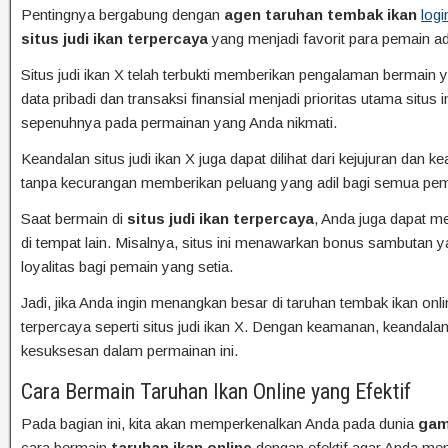
Pentingnya bergabung dengan
agen taruhan tembak ikan
logi
situs judi ikan terpercaya
yang menjadi favorit para pemain ada
Situs judi ikan X telah terbukti memberikan pengalaman bermai
data pribadi dan transaksi finansial menjadi prioritas utama situ
sepenuhnya pada permainan yang Anda nikmati.
Keandalan situs judi ikan X juga dapat dilihat dari kejujuran dan
tanpa kecurangan memberikan peluang yang adil bagi semua pe
Saat bermain di
situs judi ikan terpercaya
, Anda juga dapat m
di tempat lain. Misalnya, situs ini menawarkan bonus sambutan
loyalitas bagi pemain yang setia.
Jadi, jika Anda ingin menangkan besar di taruhan tembak ikan on
terpercaya seperti situs judi ikan X. Dengan keamanan, keandala
kesuksesan dalam permainan ini.
Cara Bermain Taruhan Ikan Online yang Efektif
Pada bagian ini, kita akan memperkenalkan Anda pada dunia
gam
cara bermain
taruhan ikan online
dengan efektif agar Anda me