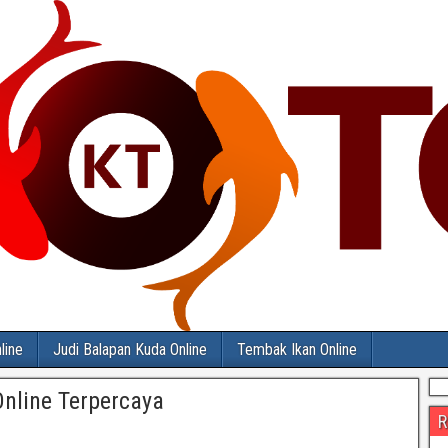
line
Judi Balapan Kuda Online
Tembak Ikan Online
nline Terpercaya
R