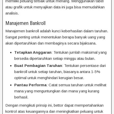
memiliki peluang terbaik untuk menang. Menggunakan tabel
atau grafik untuk menyajikan data ini juga bisa memudahkan
analisis.
Manajemen Bankroll
Manajemen bankroll adalah kunci keberhasilan dalam taruhan.
Sangat penting untuk menentukan berapa banyak uang yang
akan dipertaruhkan dan membaginya secara bijaksana.
Tetapkan Anggaran
: Tentukan jumlah maksimal yang
bersedia dipertaruhkan setiap minggu atau bulan.
Buat Pembagian Taruhan
: Tentukan persentase dari
bankroll untuk setiap taruhan, biasanya antara 1-5%
optimal untuk menghindari kerugian besar.
Pantau Performa
: Catat semua taruhan untuk melihat
mana yang menguntungkan dan mana yang kurang
berhasil.
Dengan mengikuti prinsip ini, bettor dapat mempertahankan
kontrol atas keuangannya dan meningkatkan peluang untuk