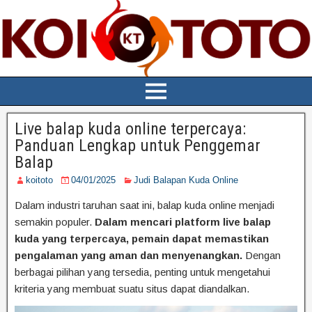
Live balap kuda online terpercaya:
Panduan Lengkap untuk Penggemar
Balap
koitoto
04/01/2025
Judi Balapan Kuda Online
Dalam industri taruhan saat ini, balap kuda online menjadi
semakin populer.
Dalam mencari platform live balap
kuda yang terpercaya, pemain dapat memastikan
pengalaman yang aman dan menyenangkan.
Dengan
berbagai pilihan yang tersedia, penting untuk mengetahui
kriteria yang membuat suatu situs dapat diandalkan.