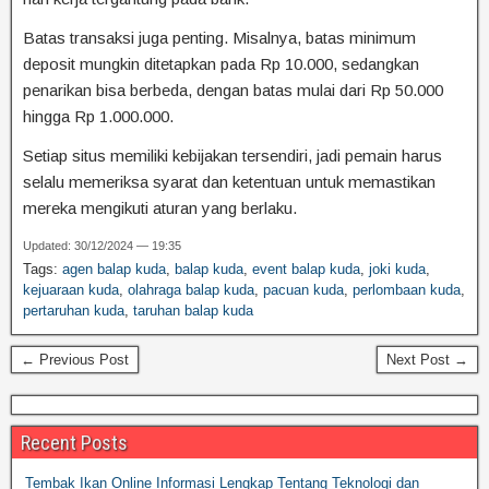
Batas transaksi juga penting. Misalnya, batas minimum
deposit mungkin ditetapkan pada Rp 10.000, sedangkan
penarikan bisa berbeda, dengan batas mulai dari Rp 50.000
hingga Rp 1.000.000.
Setiap situs memiliki kebijakan tersendiri, jadi pemain harus
selalu memeriksa syarat dan ketentuan untuk memastikan
mereka mengikuti aturan yang berlaku.
Updated: 30/12/2024 — 19:35
Tags:
agen balap kuda
,
balap kuda
,
event balap kuda
,
joki kuda
,
kejuaraan kuda
,
olahraga balap kuda
,
pacuan kuda
,
perlombaan kuda
,
pertaruhan kuda
,
taruhan balap kuda
← Previous Post
Next Post →
Recent Posts
Tembak Ikan Online Informasi Lengkap Tentang Teknologi dan