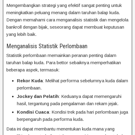
Mengembangkan strategi yang efektif sangat penting untuk
meningkatkan peluang menang dalam taruhan balap kuda.
Dengan memahami cara menganalisis statistik dan mengelola
bankroll dengan bijak, seseorang dapat membuat keputusan
yang lebih baik.
Menganalisis Statistik Perlombaan
Statistik perlombaan memainkan peranan penting dalam
taruhan balap kuda. Para bettor sebaiknya memperhatikan
beberapa aspek, termasuk:
Rekor Kuda
: Melihat performa sebelumnya kuda dalam
perlombaan.
Jockey dan Pelatih
: Keduanya dapat memengaruhi
hasil, tergantung pada pengalaman dan rekam jejak.
Kondisi Cuaca
: Kondisi trek pada hari perlombaan juga
berpengaruh pada performa kuda.
Data ini dapat membantu menentukan kuda mana yang