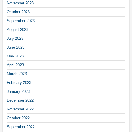
November 2023
October 2023
September 2023
August 2023
July 2023
June 2023
May 2023
April 2023
March 2023
February 2023
January 2023
December 2022
November 2022
October 2022
September 2022