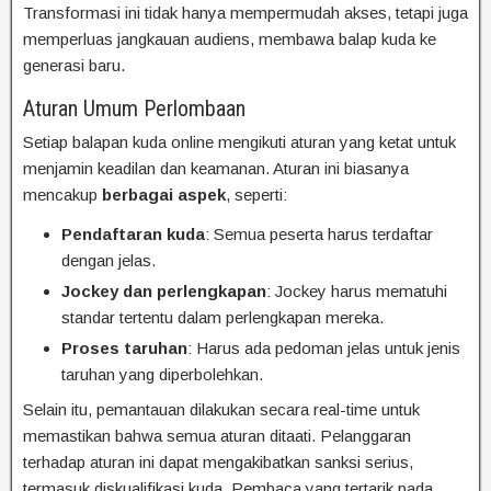
Transformasi ini tidak hanya mempermudah akses, tetapi juga
memperluas jangkauan audiens, membawa balap kuda ke
generasi baru.
Aturan Umum Perlombaan
Setiap balapan kuda online mengikuti aturan yang ketat untuk
menjamin keadilan dan keamanan. Aturan ini biasanya
mencakup
berbagai aspek
, seperti:
Pendaftaran kuda
: Semua peserta harus terdaftar
dengan jelas.
Jockey dan perlengkapan
: Jockey harus mematuhi
standar tertentu dalam perlengkapan mereka.
Proses taruhan
: Harus ada pedoman jelas untuk jenis
taruhan yang diperbolehkan.
Selain itu, pemantauan dilakukan secara real-time untuk
memastikan bahwa semua aturan ditaati. Pelanggaran
terhadap aturan ini dapat mengakibatkan sanksi serius,
termasuk diskualifikasi kuda. Pembaca yang tertarik pada