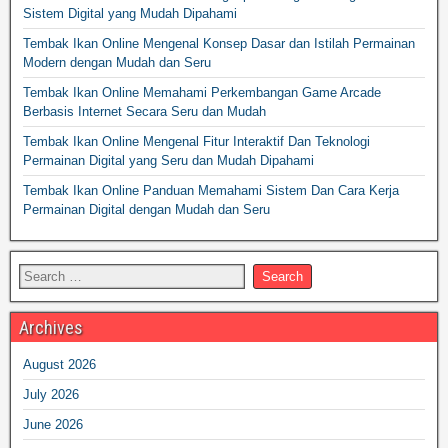
Sistem Digital yang Mudah Dipahami
Tembak Ikan Online Mengenal Konsep Dasar dan Istilah Permainan
Modern dengan Mudah dan Seru
Tembak Ikan Online Memahami Perkembangan Game Arcade
Berbasis Internet Secara Seru dan Mudah
Tembak Ikan Online Mengenal Fitur Interaktif Dan Teknologi
Permainan Digital yang Seru dan Mudah Dipahami
Tembak Ikan Online Panduan Memahami Sistem Dan Cara Kerja
Permainan Digital dengan Mudah dan Seru
Archives
August 2026
July 2026
June 2026