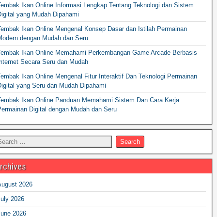
Tembak Ikan Online Informasi Lengkap Tentang Teknologi dan Sistem
Digital yang Mudah Dipahami
Tembak Ikan Online Mengenal Konsep Dasar dan Istilah Permainan
Modern dengan Mudah dan Seru
Tembak Ikan Online Memahami Perkembangan Game Arcade Berbasis
Internet Secara Seru dan Mudah
Tembak Ikan Online Mengenal Fitur Interaktif Dan Teknologi Permainan
Digital yang Seru dan Mudah Dipahami
Tembak Ikan Online Panduan Memahami Sistem Dan Cara Kerja
Permainan Digital dengan Mudah dan Seru
rchives
August 2026
July 2026
June 2026