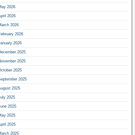
May 2026
pril 2026
March 2026
February 2026
January 2026
December 2025
November 2025
October 2025
September 2025
August 2025
July 2025
June 2025
May 2025
pril 2025
March 2025