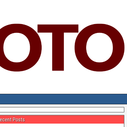
ecent Posts