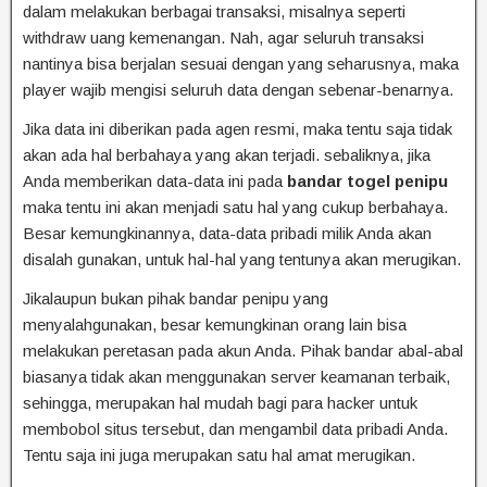
dalam melakukan berbagai transaksi, misalnya seperti
withdraw uang kemenangan. Nah, agar seluruh transaksi
nantinya bisa berjalan sesuai dengan yang seharusnya, maka
player wajib mengisi seluruh data dengan sebenar-benarnya.
Jika data ini diberikan pada agen resmi, maka tentu saja tidak
akan ada hal berbahaya yang akan terjadi. sebaliknya, jika
Anda memberikan data-data ini pada
bandar togel penipu
maka tentu ini akan menjadi satu hal yang cukup berbahaya.
Besar kemungkinannya, data-data pribadi milik Anda akan
disalah gunakan, untuk hal-hal yang tentunya akan merugikan.
Jikalaupun bukan pihak bandar penipu yang
menyalahgunakan, besar kemungkinan orang lain bisa
melakukan peretasan pada akun Anda. Pihak bandar abal-abal
biasanya tidak akan menggunakan server keamanan terbaik,
sehingga, merupakan hal mudah bagi para hacker untuk
membobol situs tersebut, dan mengambil data pribadi Anda.
Tentu saja ini juga merupakan satu hal amat merugikan.