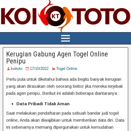
Kerugian Gabung Agen Togel Online
Penipu
koitoto
17/10/2022
Togel Online
Perlu pula untuk diketahui bahwa ada begitu banyak kerugian
yang akan dirasakan oleh seorang bettor jika mereka terjebak
pada agen penipu. Berikut ini adalah beberapa diantaranya :
Data Pribadi Tidak Aman
Saat melakukan pendaftaran pada sebuah bandar judi togel
online, Anda akan diwajibkan untuk memberikan data diri. Data
ini sebenarnya memang dipergunakan untuk kemudahan