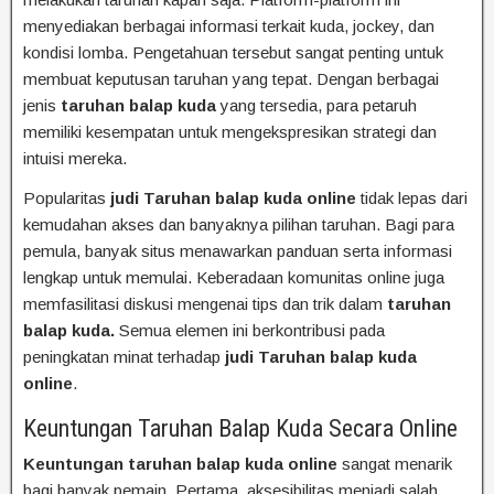
menyediakan berbagai informasi terkait kuda, jockey, dan
kondisi lomba. Pengetahuan tersebut sangat penting untuk
membuat keputusan taruhan yang tepat. Dengan berbagai
jenis
taruhan balap kuda
yang tersedia, para petaruh
memiliki kesempatan untuk mengekspresikan strategi dan
intuisi mereka.
Popularitas
judi Taruhan balap kuda online
tidak lepas dari
kemudahan akses dan banyaknya pilihan taruhan. Bagi para
pemula, banyak situs menawarkan panduan serta informasi
lengkap untuk memulai. Keberadaan komunitas online juga
memfasilitasi diskusi mengenai tips dan trik dalam
taruhan
balap kuda.
Semua elemen ini berkontribusi pada
peningkatan minat terhadap
judi Taruhan balap kuda
online
.
Keuntungan Taruhan Balap Kuda Secara Online
Keuntungan taruhan balap kuda online
sangat menarik
bagi banyak pemain. Pertama, aksesibilitas menjadi salah