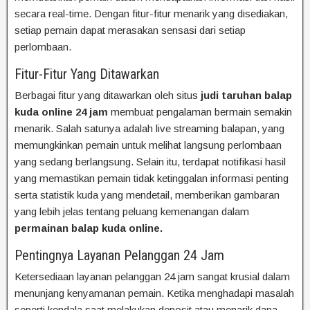
secara real-time. Dengan fitur-fitur menarik yang disediakan,
setiap pemain dapat merasakan sensasi dari setiap
perlombaan.
Fitur-Fitur Yang Ditawarkan
Berbagai fitur yang ditawarkan oleh situs
judi taruhan balap
kuda online 24 jam
membuat pengalaman bermain semakin
menarik. Salah satunya adalah live streaming balapan, yang
memungkinkan pemain untuk melihat langsung perlombaan
yang sedang berlangsung. Selain itu, terdapat notifikasi hasil
yang memastikan pemain tidak ketinggalan informasi penting
serta statistik kuda yang mendetail, memberikan gambaran
yang lebih jelas tentang peluang kemenangan dalam
permainan balap kuda online.
Pentingnya Layanan Pelanggan 24 Jam
Ketersediaan layanan pelanggan 24 jam sangat krusial dalam
menunjang kenyamanan pemain. Ketika menghadapi masalah
seperti kendala saat melakukan deposit atau menarik dana,