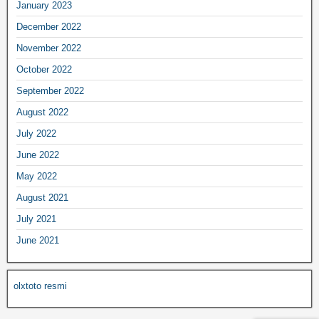
January 2023
December 2022
November 2022
October 2022
September 2022
August 2022
July 2022
June 2022
May 2022
August 2021
July 2021
June 2021
olxtoto resmi