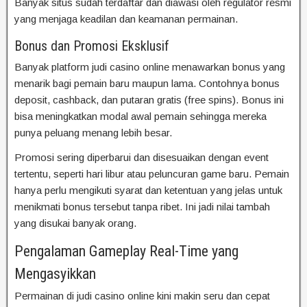
Banyak situs sudah terdaftar dan diawasi oleh regulator resmi
yang menjaga keadilan dan keamanan permainan.
Bonus dan Promosi Eksklusif
Banyak platform judi casino online menawarkan bonus yang
menarik bagi pemain baru maupun lama. Contohnya bonus
deposit, cashback, dan putaran gratis (free spins). Bonus ini
bisa meningkatkan modal awal pemain sehingga mereka
punya peluang menang lebih besar.
Promosi sering diperbarui dan disesuaikan dengan event
tertentu, seperti hari libur atau peluncuran game baru. Pemain
hanya perlu mengikuti syarat dan ketentuan yang jelas untuk
menikmati bonus tersebut tanpa ribet. Ini jadi nilai tambah
yang disukai banyak orang.
Pengalaman Gameplay Real-Time yang
Mengasyikkan
Permainan di judi casino online kini makin seru dan cepat