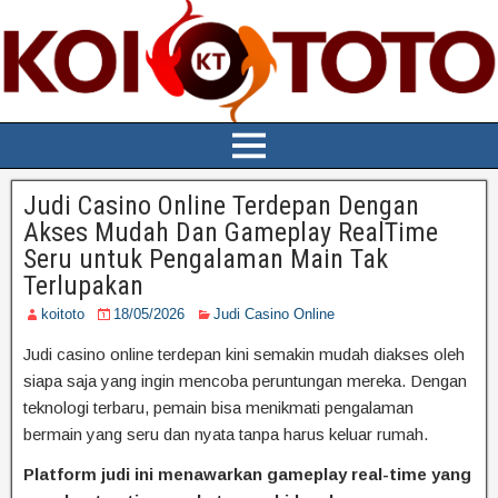
Judi Casino Online Terdepan Dengan
Akses Mudah Dan Gameplay RealTime
Seru untuk Pengalaman Main Tak
Terlupakan
koitoto
18/05/2026
Judi Casino Online
Judi casino online terdepan kini semakin mudah diakses oleh
siapa saja yang ingin mencoba peruntungan mereka. Dengan
teknologi terbaru, pemain bisa menikmati pengalaman
bermain yang seru dan nyata tanpa harus keluar rumah.
Platform judi ini menawarkan gameplay real-time yang