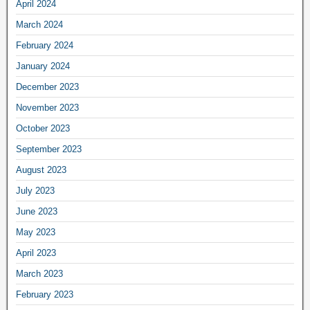
April 2024
March 2024
February 2024
January 2024
December 2023
November 2023
October 2023
September 2023
August 2023
July 2023
June 2023
May 2023
April 2023
March 2023
February 2023