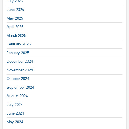
July 2025
June 2025
May 2025
April 2025
March 2025
February 2025
January 2025
December 2024
November 2024
October 2024
September 2024
August 2024
July 2024
June 2024
May 2024