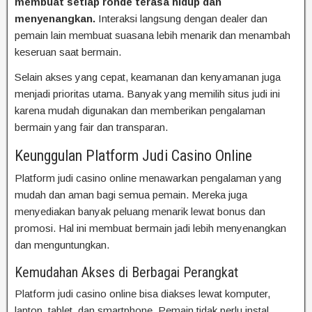
membuat setiap ronde terasa hidup dan
menyenangkan.
Interaksi langsung dengan dealer dan
pemain lain membuat suasana lebih menarik dan menambah
keseruan saat bermain.
Selain akses yang cepat, keamanan dan kenyamanan juga
menjadi prioritas utama. Banyak yang memilih situs judi ini
karena mudah digunakan dan memberikan pengalaman
bermain yang fair dan transparan.
Keunggulan Platform Judi Casino Online
Platform judi casino online menawarkan pengalaman yang
mudah dan aman bagi semua pemain. Mereka juga
menyediakan banyak peluang menarik lewat bonus dan
promosi. Hal ini membuat bermain jadi lebih menyenangkan
dan menguntungkan.
Kemudahan Akses di Berbagai Perangkat
Platform judi casino online bisa diakses lewat komputer,
laptop, tablet, dan smartphone. Pemain tidak perlu instal