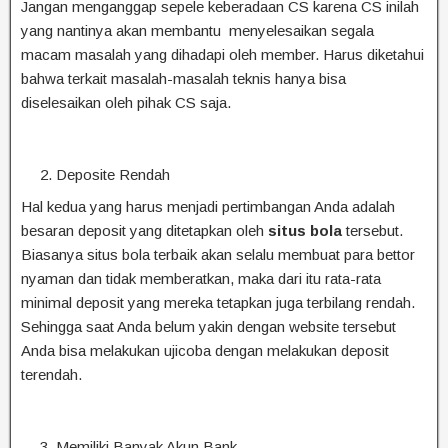
Jangan menganggap sepele keberadaan CS karena CS inilah
yang nantinya akan membantu menyelesaikan segala
macam masalah yang dihadapi oleh member. Harus diketahui
bahwa terkait masalah-masalah teknis hanya bisa
diselesaikan oleh pihak CS saja.
Deposite Rendah
Hal kedua yang harus menjadi pertimbangan Anda adalah
besaran deposit yang ditetapkan oleh
situs bola
tersebut.
Biasanya situs bola terbaik akan selalu membuat para bettor
nyaman dan tidak memberatkan, maka dari itu rata-rata
minimal deposit yang mereka tetapkan juga terbilang rendah.
Sehingga saat Anda belum yakin dengan website tersebut
Anda bisa melakukan ujicoba dengan melakukan deposit
terendah.
Memiliki Banyak Akun Bank