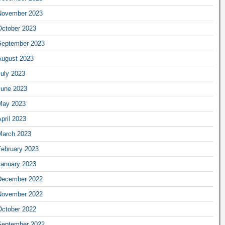
November 2023
October 2023
September 2023
August 2023
July 2023
June 2023
May 2023
pril 2023
March 2023
February 2023
January 2023
December 2022
November 2022
October 2022
September 2022