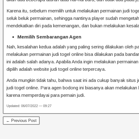
Karena itu, sebelum memilih untuk melakukan permainan judi togel
seluk beluk permainan, sehingga nantinya player sudah mengetahui
mendekatkan diri pada kemenangan, dan bukan melakukan kesalah
Memilih Sembarangan Agen
Nah, kesalahan kedua adalah yang paling sering dilakukan oleh 
melakukan permainan judi togel online bisa dilakukan pada band
ini adalah salah adanya. Apabila Anda ingin melakukan permain
dipilih adalah website judi togel online terpercaya.
Anda mungkin tidak tahu, bahwa saat ini ada cukup banyak situs 
judi togel online. Para agen bodong ini biasanya akan melakukan
karena memperdayai para pemain judi.
Updated: 06/07/2022 — 09:27
← Previous Post