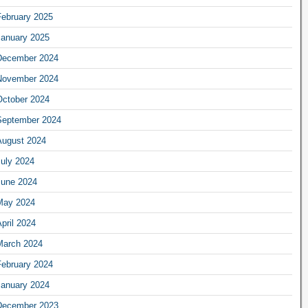
February 2025
January 2025
December 2024
November 2024
October 2024
September 2024
August 2024
July 2024
June 2024
May 2024
pril 2024
March 2024
February 2024
January 2024
December 2023