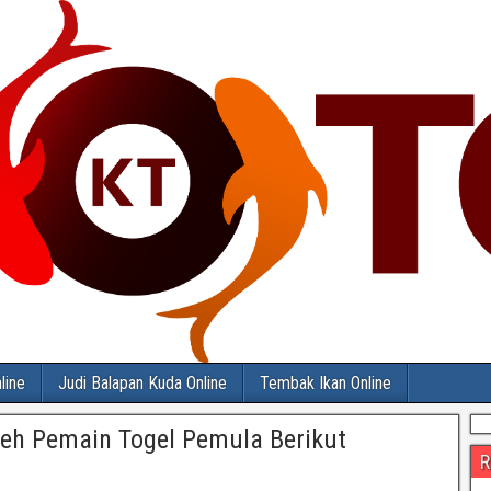
line
Judi Balapan Kuda Online
Tembak Ikan Online
leh Pemain Togel Pemula Berikut
R