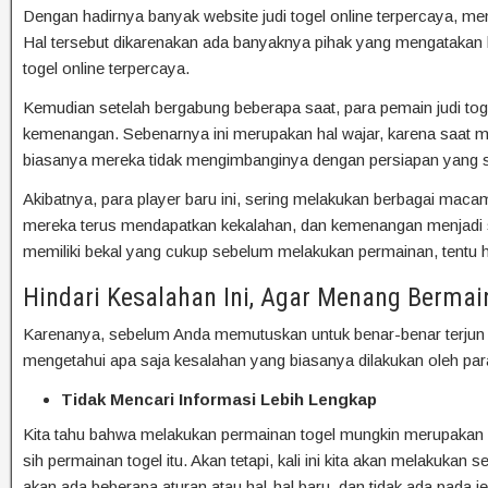
Dengan hadirnya banyak website judi togel online terpercaya, mem
Hal tersebut dikarenakan ada banyaknya pihak yang mengatakan
togel online terpercaya.
Kemudian setelah bergabung beberapa saat, para pemain judi tog
kemenangan. Sebenarnya ini merupakan hal wajar, karena saat 
biasanya mereka tidak mengimbanginya dengan persiapan yang 
Akibatnya, para player baru ini, sering melakukan berbagai mac
mereka terus mendapatkan kekalahan, dan kemenangan menjadi sat
memiliki bekal yang cukup sebelum melakukan permainan, tentu hal
Hindari Kesalahan Ini, Agar Menang Bermai
Karenanya, sebelum Anda memutuskan untuk benar-benar terjun d
mengetahui apa saja kesalahan yang biasanya dilakukan oleh p
Tidak Mencari Informasi Lebih Lengkap
Kita tahu bahwa melakukan permainan togel mungkin merupakan 
sih permainan togel itu. Akan tetapi, kali ini kita akan melakuk
akan ada beberapa aturan atau hal-hal baru, dan tidak ada pada je