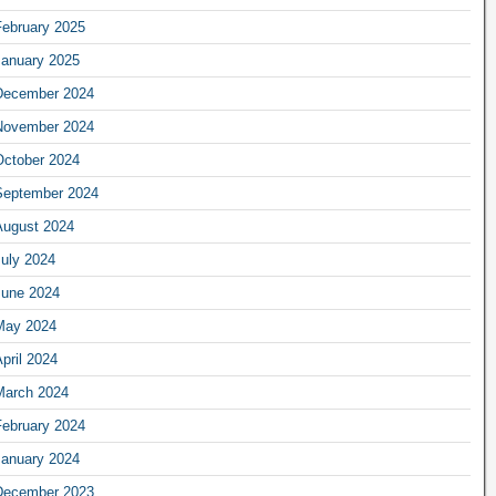
February 2025
January 2025
December 2024
November 2024
October 2024
September 2024
August 2024
July 2024
June 2024
May 2024
pril 2024
March 2024
February 2024
January 2024
December 2023