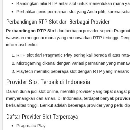
Bandingkan nilai RTP antar slot untuk menentukan mana ya
Perhatikan jenis permainan slot yang Anda pilih, karena se
Perbandingan RTP Slot dari Berbagai Provider
Perbandingan RTP Slot
dari berbagai provider seperti Pragm
wawasan mengenai mana yang menawarkan RTP tertinggi. Dengan
informasi berikut:
RTP slot dari Pragmatic Play sering kali berada di atas rata-r
Microgaming dikenal dengan variasi permainan yang menaw
Playtech memiliki beberapa slot dengan RTP yang menarik 
Provider Slot Terbaik di Indonesia
Dalam dunia judi slot online, memilih provider yang tepat sang
menyenangkan dan aman. Di Indonesia, terdapat banyak
provide
berkualitas tinggi. Berikut adalah beberapa provider yang perlu dip
Daftar Provider Slot Terpercaya
Pragmatic Play