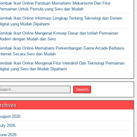
Tembak Ikan Online Panduan Memahami Mekanisme Dan Fitur
Permainan Untuk Pemula yang Seru dan Mudah
Tembak Ikan Online Informasi Lengkap Tentang Teknologi dan Sistem
Digital yang Mudah Dipahami
Tembak Ikan Online Mengenal Konsep Dasar dan Istilah Permainan
Modern dengan Mudah dan Seru
Tembak Ikan Online Memahami Perkembangan Game Arcade Berbasis
Internet Secara Seru dan Mudah
Tembak Ikan Online Mengenal Fitur Interaktif Dan Teknologi Permainan
Digital yang Seru dan Mudah Dipahami
rchives
August 2026
July 2026
June 2026