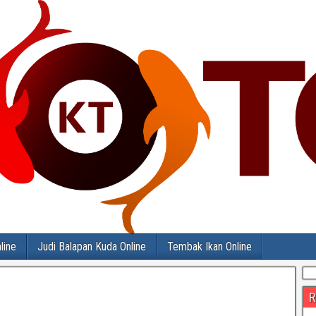
line
Judi Balapan Kuda Online
Tembak Ikan Online
R