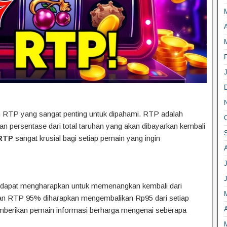
A
lah RTP yang sangat penting untuk dipahami. RTP adalah
an persentase dari total taruhan yang akan dibayarkan kembali
 RTP
sangat krusial bagi setiap pemain yang ingin
apat mengharapkan untuk memenangkan kembali dari
gan RTP 95% diharapkan mengembalikan Rp95 dari setiap
A
memberikan pemain informasi berharga mengenai seberapa