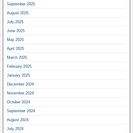
September 2025
August 2025
July 2025
June 2025
May 2025
April 2025
March 2025
February 2025
January 2025
December 2024
November 2024
October 2024
September 2024
August 2024
July 2024