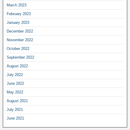
March 2023
February 2023
January 2023
December 2022
November 2022
October 2022
September 2022
August 2022
July 2022
June 2022
May 2022
August 2021
July 2021
June 2021