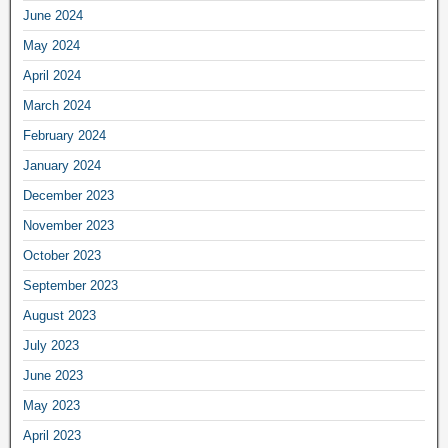
June 2024
May 2024
April 2024
March 2024
February 2024
January 2024
December 2023
November 2023
October 2023
September 2023
August 2023
July 2023
June 2023
May 2023
April 2023