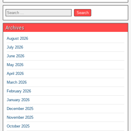
Archives
August 2026
July 2026
June 2026
May 2026
April 2026
March 2026
February 2026
January 2026
December 2025
November 2025
October 2025