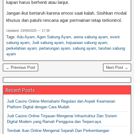
kapan harus berhenti atau lanjut.
Jangan ikut bertaruh karena emosi saat kalah. Sisihkan modal
khusus dan patuhi rencana agar permainan tetap terkontrol.
Updated: 23/09/2025 — 17:39
Tags:
Adu Ayam
,
Agen Sabung Ayam
,
arena sabung ayam
,
event
sabung ayam
,
Judi sabung ayam
,
kejuaraan sabung ayam
,
perkelahian ayam
,
pertarungan ayam
,
sabung ayam
,
taruhan sabung
ayam
← Previous Post
Next Post →
Recent Posts
Judi Casino Online Memahami Regulasi dan Aspek Keamanan
Platform Digital dengan Cara Mudah
Judi Casino Online Tinjauan Mengenai Infrastruktur Dan Sistem
Digital Modern yang Ramah Pengguna dan Terpercaya
Tembak Ikan Online Mengenal Sejarah Dan Perkembangan