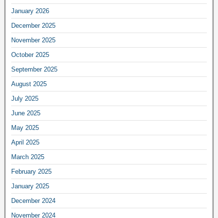
January 2026
December 2025
November 2025
October 2025
September 2025
August 2025
July 2025
June 2025
May 2025
April 2025
March 2025
February 2025
January 2025
December 2024
November 2024