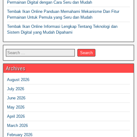
Permainan Digital dengan Cara Seru dan Mudah
Tembak Ikan Online Panduan Memahami Mekanisme Dan Fitur
Permainan Untuk Pemula yang Seru dan Mudah
Tembak Ikan Online Informasi Lengkap Tentang Teknologi dan
Sistem Digital yang Mudah Dipahami
Archives
August 2026
July 2026
June 2026
May 2026
April 2026
March 2026
February 2026