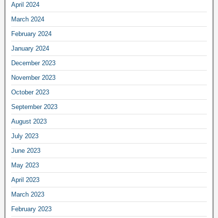
April 2024
March 2024
February 2024
January 2024
December 2023
November 2023
October 2023
September 2023
August 2023
July 2023
June 2023
May 2023
April 2023
March 2023
February 2023