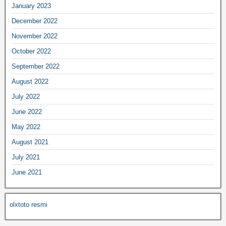
January 2023
December 2022
November 2022
October 2022
September 2022
August 2022
July 2022
June 2022
May 2022
August 2021
July 2021
June 2021
olxtoto resmi