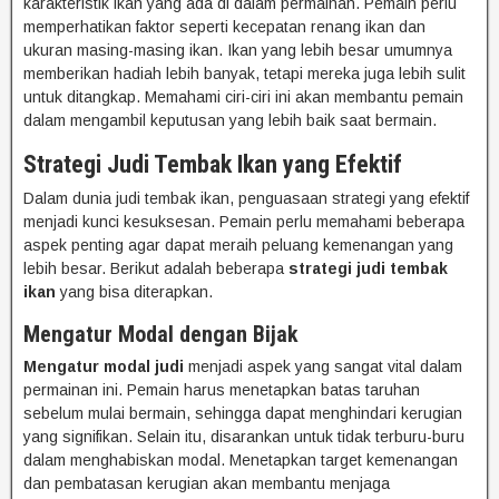
karakteristik ikan yang ada di dalam permainan. Pemain perlu
memperhatikan faktor seperti kecepatan renang ikan dan
ukuran masing-masing ikan. Ikan yang lebih besar umumnya
memberikan hadiah lebih banyak, tetapi mereka juga lebih sulit
untuk ditangkap. Memahami ciri-ciri ini akan membantu pemain
dalam mengambil keputusan yang lebih baik saat bermain.
Strategi Judi Tembak Ikan yang Efektif
Dalam dunia judi tembak ikan, penguasaan strategi yang efektif
menjadi kunci kesuksesan. Pemain perlu memahami beberapa
aspek penting agar dapat meraih peluang kemenangan yang
lebih besar. Berikut adalah beberapa
strategi judi tembak
ikan
yang bisa diterapkan.
Mengatur Modal dengan Bijak
Mengatur modal judi
menjadi aspek yang sangat vital dalam
permainan ini. Pemain harus menetapkan batas taruhan
sebelum mulai bermain, sehingga dapat menghindari kerugian
yang signifikan. Selain itu, disarankan untuk tidak terburu-buru
dalam menghabiskan modal. Menetapkan target kemenangan
dan pembatasan kerugian akan membantu menjaga