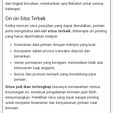
dan tingkat kesulitan, memberikan opsi fleksibel untuk semua
kalangan.
Ciri-ciri Situs Terbaik
Ketika mencari situs perjudian yang dapat diandalkan, pemain
perlu mengetahui
ciri-ciri situs terbaik
. Beberapa ciri penting
yang harus diperhatikan meliputi:
Keamanan data pemain dengan enkripsi yang kuat.
Kecepatan dalam proses transaksi deposit dan
penarikan.
Varian permainan yang beragam, memastikan tidak ada
kebosanan bagi anggota.
Bonus dan promosi menarik yang mendukung para
pemain.
Situs judi ikan terlengkap
biasanya menawarkan semua
keuntungan ini, membuat pengalaman bermain jauh lebih
menyenangkan. Pemilihan situs yang tepat sangat penting
untuk menjamin keamanan dan kenyamanan pemain saat
bermain.