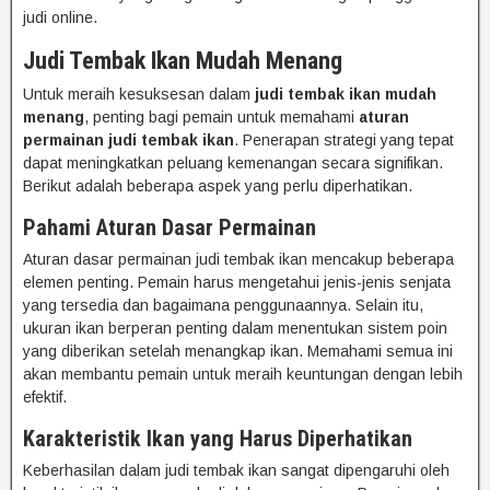
judi online.
Judi Tembak Ikan Mudah Menang
Untuk meraih kesuksesan dalam
judi tembak ikan mudah
menang
, penting bagi pemain untuk memahami
aturan
permainan judi tembak ikan
. Penerapan strategi yang tepat
dapat meningkatkan peluang kemenangan secara signifikan.
Berikut adalah beberapa aspek yang perlu diperhatikan.
Pahami Aturan Dasar Permainan
Aturan dasar permainan judi tembak ikan mencakup beberapa
elemen penting. Pemain harus mengetahui jenis-jenis senjata
yang tersedia dan bagaimana penggunaannya. Selain itu,
ukuran ikan berperan penting dalam menentukan sistem poin
yang diberikan setelah menangkap ikan. Memahami semua ini
akan membantu pemain untuk meraih keuntungan dengan lebih
efektif.
Karakteristik Ikan yang Harus Diperhatikan
Keberhasilan dalam judi tembak ikan sangat dipengaruhi oleh