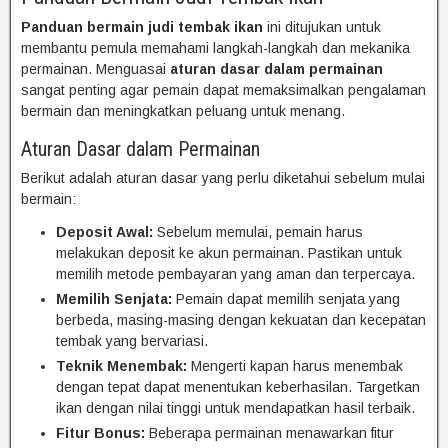
Panduan bermain judi tembak ikan
ini ditujukan untuk
membantu pemula memahami langkah-langkah dan mekanika
permainan. Menguasai
aturan dasar dalam permainan
sangat penting agar pemain dapat memaksimalkan pengalaman
bermain dan meningkatkan peluang untuk menang.
Aturan Dasar dalam Permainan
Berikut adalah aturan dasar yang perlu diketahui sebelum mulai
bermain:
Deposit Awal:
Sebelum memulai, pemain harus
melakukan deposit ke akun permainan. Pastikan untuk
memilih metode pembayaran yang aman dan terpercaya.
Memilih Senjata:
Pemain dapat memilih senjata yang
berbeda, masing-masing dengan kekuatan dan kecepatan
tembak yang bervariasi.
Teknik Menembak:
Mengerti kapan harus menembak
dengan tepat dapat menentukan keberhasilan. Targetkan
ikan dengan nilai tinggi untuk mendapatkan hasil terbaik.
Fitur Bonus:
Beberapa permainan menawarkan fitur