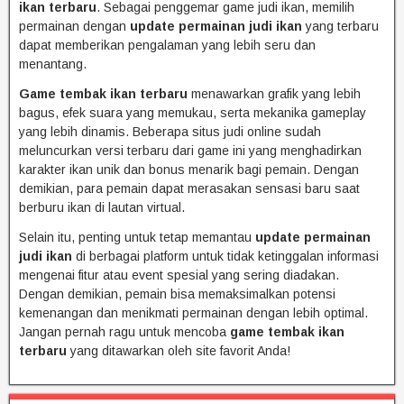
ikan terbaru
. Sebagai penggemar game judi ikan, memilih
permainan dengan
update permainan judi ikan
yang terbaru
dapat memberikan pengalaman yang lebih seru dan
menantang.
Game tembak ikan terbaru
menawarkan grafik yang lebih
bagus, efek suara yang memukau, serta mekanika gameplay
yang lebih dinamis. Beberapa situs judi online sudah
meluncurkan versi terbaru dari game ini yang menghadirkan
karakter ikan unik dan bonus menarik bagi pemain. Dengan
demikian, para pemain dapat merasakan sensasi baru saat
berburu ikan di lautan virtual.
Selain itu, penting untuk tetap memantau
update permainan
judi ikan
di berbagai platform untuk tidak ketinggalan informasi
mengenai fitur atau event spesial yang sering diadakan.
Dengan demikian, pemain bisa memaksimalkan potensi
kemenangan dan menikmati permainan dengan lebih optimal.
Jangan pernah ragu untuk mencoba
game tembak ikan
terbaru
yang ditawarkan oleh site favorit Anda!