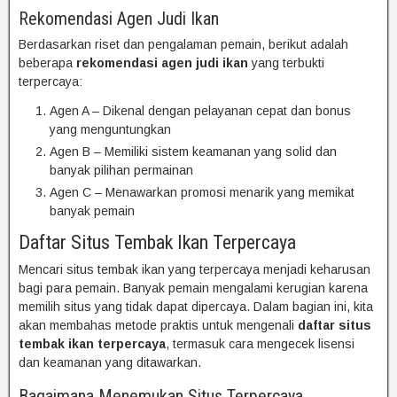
Rekomendasi Agen Judi Ikan
Berdasarkan riset dan pengalaman pemain, berikut adalah
beberapa
rekomendasi agen judi ikan
yang terbukti
terpercaya:
Agen A – Dikenal dengan pelayanan cepat dan bonus
yang menguntungkan
Agen B – Memiliki sistem keamanan yang solid dan
banyak pilihan permainan
Agen C – Menawarkan promosi menarik yang memikat
banyak pemain
Daftar Situs Tembak Ikan Terpercaya
Mencari situs tembak ikan yang terpercaya menjadi keharusan
bagi para pemain. Banyak pemain mengalami kerugian karena
memilih situs yang tidak dapat dipercaya. Dalam bagian ini, kita
akan membahas metode praktis untuk mengenali
daftar situs
tembak ikan terpercaya
, termasuk cara mengecek lisensi
dan keamanan yang ditawarkan.
Bagaimana Menemukan Situs Terpercaya