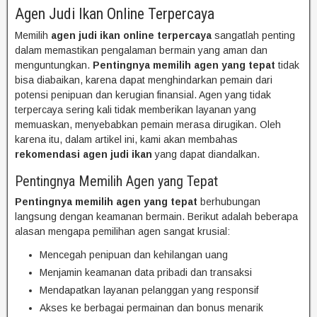
Agen Judi Ikan Online Terpercaya
Memilih
agen judi ikan online terpercaya
sangatlah penting
dalam memastikan pengalaman bermain yang aman dan
menguntungkan.
Pentingnya memilih agen yang tepat
tidak
bisa diabaikan, karena dapat menghindarkan pemain dari
potensi penipuan dan kerugian finansial. Agen yang tidak
terpercaya sering kali tidak memberikan layanan yang
memuaskan, menyebabkan pemain merasa dirugikan. Oleh
karena itu, dalam artikel ini, kami akan membahas
rekomendasi agen judi ikan
yang dapat diandalkan.
Pentingnya Memilih Agen yang Tepat
Pentingnya memilih agen yang tepat
berhubungan
langsung dengan keamanan bermain. Berikut adalah beberapa
alasan mengapa pemilihan agen sangat krusial:
Mencegah penipuan dan kehilangan uang
Menjamin keamanan data pribadi dan transaksi
Mendapatkan layanan pelanggan yang responsif
Akses ke berbagai permainan dan bonus menarik