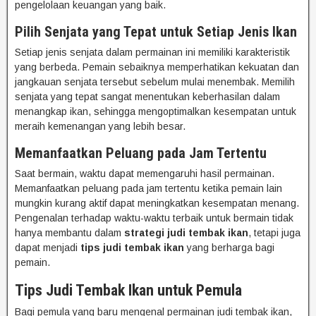
pengelolaan keuangan yang baik.
Pilih Senjata yang Tepat untuk Setiap Jenis Ikan
Setiap jenis senjata dalam permainan ini memiliki karakteristik
yang berbeda. Pemain sebaiknya memperhatikan kekuatan dan
jangkauan senjata tersebut sebelum mulai menembak. Memilih
senjata yang tepat sangat menentukan keberhasilan dalam
menangkap ikan, sehingga mengoptimalkan kesempatan untuk
meraih kemenangan yang lebih besar.
Memanfaatkan Peluang pada Jam Tertentu
Saat bermain, waktu dapat memengaruhi hasil permainan.
Memanfaatkan peluang pada jam tertentu ketika pemain lain
mungkin kurang aktif dapat meningkatkan kesempatan menang.
Pengenalan terhadap waktu-waktu terbaik untuk bermain tidak
hanya membantu dalam
strategi judi tembak ikan
, tetapi juga
dapat menjadi
tips judi tembak ikan
yang berharga bagi
pemain.
Tips Judi Tembak Ikan untuk Pemula
Bagi pemula yang baru mengenal permainan judi tembak ikan,