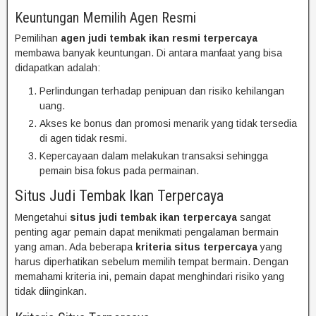
Keuntungan Memilih Agen Resmi
Pemilihan
agen judi tembak ikan resmi terpercaya
membawa banyak keuntungan. Di antara manfaat yang bisa
didapatkan adalah:
Perlindungan terhadap penipuan dan risiko kehilangan
uang.
Akses ke bonus dan promosi menarik yang tidak tersedia
di agen tidak resmi.
Kepercayaan dalam melakukan transaksi sehingga
pemain bisa fokus pada permainan.
Situs Judi Tembak Ikan Terpercaya
Mengetahui
situs judi tembak ikan terpercaya
sangat
penting agar pemain dapat menikmati pengalaman bermain
yang aman. Ada beberapa
kriteria situs terpercaya
yang
harus diperhatikan sebelum memilih tempat bermain. Dengan
memahami kriteria ini, pemain dapat menghindari risiko yang
tidak diinginkan.