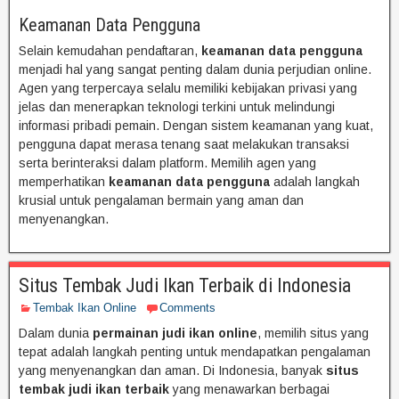
Keamanan Data Pengguna
Selain kemudahan pendaftaran,
keamanan data pengguna
menjadi hal yang sangat penting dalam dunia perjudian online.
Agen yang terpercaya selalu memiliki kebijakan privasi yang
jelas dan menerapkan teknologi terkini untuk melindungi
informasi pribadi pemain. Dengan sistem keamanan yang kuat,
pengguna dapat merasa tenang saat melakukan transaksi
serta berinteraksi dalam platform. Memilih agen yang
memperhatikan
keamanan data pengguna
adalah langkah
krusial untuk pengalaman bermain yang aman dan
menyenangkan.
Situs Tembak Judi Ikan Terbaik di Indonesia
Tembak Ikan Online
Comments
Dalam dunia
permainan judi ikan online
, memilih situs yang
tepat adalah langkah penting untuk mendapatkan pengalaman
yang menyenangkan dan aman. Di Indonesia, banyak
situs
tembak judi ikan terbaik
yang menawarkan berbagai