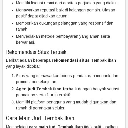
Memiliki lisensi resmi dari otoritas perjudian yang diakui.
Menawarkan reputasi baik di kalangan pemain. Ulasan
positif dapat dijadikan acuan.
Memberikan dukungan pelanggan yang responsif dan
ramah.
Menyediakan metode pembayaran yang aman serta
bervariasi.
Rekomendasi Situs Terbaik
Berikut adalah beberapa
rekomendasi situs Tembak ikan
yang layak dicoba:
Situs yang menawarkan bonus pendaftaran menarik dan
promosi berkelanjutan.
Agen judi Tembak ikan terbaik
dengan banyak variasi
permainan serta fitur interaktif.
Memiliki platform pengguna yang mudah digunakan dan
ramah di perangkat seluler.
Cara Main Judi Tembak Ikan
Mempelajari
cara main judi Tembak ikan
tidak sulit, asalkan