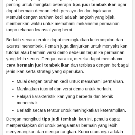
penting untuk mengikuti beberapa
tips judi tembak ikan
agar
dapat bermain dengan lebih percaya diri dan bijaksana.
Memulai dengan taruhan kecil adalah langkah yang bijak,
memberikan waktu untuk memahami mekanisme permainan
tanpa tekanan finansial yang berat.
Berlatih secara teratur dapat meningkatkan keterampilan dan
akurasi menembak. Pemain juga dianjurkan untuk menyaksikan
tutorial atau bermain versi demo sebelum terjun ke permainan
yang lebih serius. Dengan cara ini, mereka dapat memahami
cara bermain judi tembak ikan
dan terbiasa dengan berbagai
jenis ikan serta strategi yang diperlukan.
Mulai dengan taruhan kecil untuk memahami permainan.
Manfaatkan tutorial dan versi demo untuk berlatih.
Pelajari karakteristik ikan yang berbeda dan teknik
menembak.
Berlatih secara teratur untuk meningkatkan keterampilan.
Dengan mengikuti
tips judi tembak ikan
ini, pemula dapat
mempersiapkan diri untuk pengalaman bermain yang lebih
menyenangkan dan menguntungkan. Kunci utamanya adalah