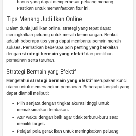
bonus yang dapat memperbesar peluang menang.
Pastikan untuk memanfaatkan fitur ini.
Tips Menang Judi Ikan Online
Dalam dunia judi ikan online, strategi yang tepat dapat
meningkatkan peluang untuk meraih kemenangan. Berikut
adalah beberapa tips yang dapat membantu pemain meraih
sukses. Perhatikan beberapa poin penting yang berkaitan
dengan
strategi bermain yang efektif
dan pemilihan
permainan serta taruhan.
Strategi Bermain yang Efektif
Mengetahui
strategi bermain yang efektif
merupakan kunci
utama untuk memenangkan permainan. Beberapa langkah yang
dapat diambil meliputi:
Pilih senjata dengan tingkat akurasi tinggi untuk
memaksimalkan tembakan.
Atur waktu dengan baik agar tidak terburu-buru saat
memilih target.
Pelajari pola gerak ikan untuk meningkatkan peluang