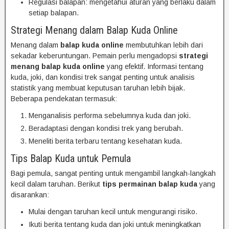
Regulasi balapan: mengetahui aturan yang berlaku dalam
setiap balapan.
Strategi Menang dalam Balap Kuda Online
Menang dalam
balap kuda online
membutuhkan lebih dari
sekadar keberuntungan. Pemain perlu mengadopsi
strategi
menang balap kuda online
yang efektif. Informasi tentang
kuda, joki, dan kondisi trek sangat penting untuk analisis
statistik yang membuat keputusan taruhan lebih bijak.
Beberapa pendekatan termasuk:
Menganalisis performa sebelumnya kuda dan joki.
Beradaptasi dengan kondisi trek yang berubah.
Meneliti berita terbaru tentang kesehatan kuda.
Tips Balap Kuda untuk Pemula
Bagi pemula, sangat penting untuk mengambil langkah-langkah
kecil dalam taruhan. Berikut
tips permainan balap kuda
yang
disarankan:
Mulai dengan taruhan kecil untuk mengurangi risiko.
Ikuti berita tentang kuda dan joki untuk meningkatkan