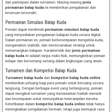
dan partisipasi dalam turnamen. Masing-masing
jenis
permainan balap kuda
ini memberikan pengalaman dan
keseruan tersendiri.
Permainan Simulasi Balap Kuda
Pemain dapat menikmati
permainan simulasi balap kuda
yang menyediakan pengalaman balapan kuda secara digital.
Dalam permainan ini, pemain berkesempatan mengelola kuda,
menganalisis statistik, dan merencanakan strategi untuk
memenangkan balapan. Karakteristik dari
jenis permainan
balap kuda
ini adalah tanpa risiko fisik, memungkinkan pemain
belajar dan bersenang-senang dalam lingkungan yang aman.
Turnamen dan Kompetisi Balap Kuda
Turnamen balap kuda
dan
kompetisi balap kuda online
memberikan peluang bagi para pemain untuk bersaing secara
langsung. Dengan berbagai event yang berlangsung, pemain
dapat mengikuti turnamen yang menawarkan hadiah menarik
dan kesempatan untuk menunjukkan keterampilan mereka.
Keterlibatan dalam
kompetisi balap kuda online
tidak hanya
meningkatkan pengalaman bermain, tetapi juga memupuk rasa