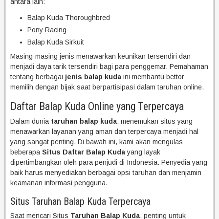
antara lain:
Balap Kuda Thoroughbred
Pony Racing
Balap Kuda Sirkuit
Masing-masing jenis menawarkan keunikan tersendiri dan
menjadi daya tarik tersendiri bagi para penggemar. Pemahaman
tentang berbagai
jenis balap kuda
ini membantu bettor
memilih dengan bijak saat berpartisipasi dalam taruhan online.
Daftar Balap Kuda Online yang Terpercaya
Dalam dunia
taruhan balap kuda
, menemukan situs yang
menawarkan layanan yang aman dan terpercaya menjadi hal
yang sangat penting. Di bawah ini, kami akan mengulas
beberapa
Situs Daftar Balap Kuda
yang layak
dipertimbangkan oleh para penjudi di Indonesia. Penyedia yang
baik harus menyediakan berbagai opsi taruhan dan menjamin
keamanan informasi pengguna.
Situs Taruhan Balap Kuda Terpercaya
Saat mencari Situs
Taruhan Balap Kuda
, penting untuk