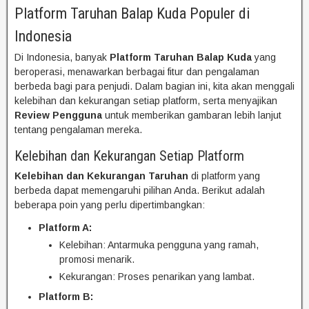
Platform Taruhan Balap Kuda Populer di
Indonesia
Di Indonesia, banyak
Platform Taruhan Balap Kuda
yang
beroperasi, menawarkan berbagai fitur dan pengalaman
berbeda bagi para penjudi. Dalam bagian ini, kita akan menggali
kelebihan dan kekurangan setiap platform, serta menyajikan
Review Pengguna
untuk memberikan gambaran lebih lanjut
tentang pengalaman mereka.
Kelebihan dan Kekurangan Setiap Platform
Kelebihan dan Kekurangan Taruhan
di platform yang
berbeda dapat memengaruhi pilihan Anda. Berikut adalah
beberapa poin yang perlu dipertimbangkan:
Platform A:
Kelebihan: Antarmuka pengguna yang ramah,
promosi menarik.
Kekurangan: Proses penarikan yang lambat.
Platform B: