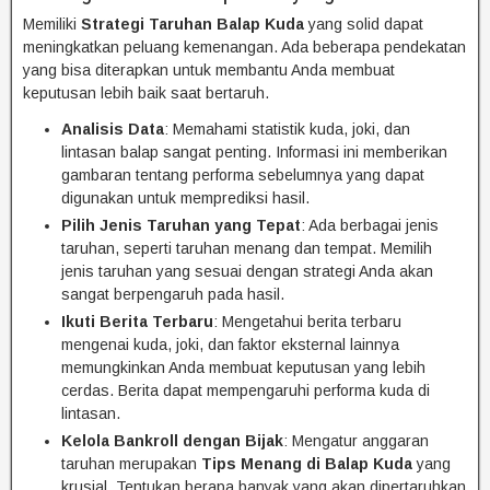
Memiliki
Strategi Taruhan Balap Kuda
yang solid dapat
meningkatkan peluang kemenangan. Ada beberapa pendekatan
yang bisa diterapkan untuk membantu Anda membuat
keputusan lebih baik saat bertaruh.
Analisis Data
: Memahami statistik kuda, joki, dan
lintasan balap sangat penting. Informasi ini memberikan
gambaran tentang performa sebelumnya yang dapat
digunakan untuk memprediksi hasil.
Pilih Jenis Taruhan yang Tepat
: Ada berbagai jenis
taruhan, seperti taruhan menang dan tempat. Memilih
jenis taruhan yang sesuai dengan strategi Anda akan
sangat berpengaruh pada hasil.
Ikuti Berita Terbaru
: Mengetahui berita terbaru
mengenai kuda, joki, dan faktor eksternal lainnya
memungkinkan Anda membuat keputusan yang lebih
cerdas. Berita dapat mempengaruhi performa kuda di
lintasan.
Kelola Bankroll dengan Bijak
: Mengatur anggaran
taruhan merupakan
Tips Menang di Balap Kuda
yang
krusial. Tentukan berapa banyak yang akan dipertaruhkan