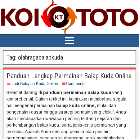
Tag:
olahragabalapkuda
Panduan Lengkap Permainan Balap Kuda Online
Judi Balapan Kuda Online
Comments
Selamat datang di
panduan permainan balap kuda
yang
komprehensif. Dalam artikel ini, kami akan membahas segala
hal mengenai permainan
balap kuda online
, mulai dari
pengenalan dasar hingga strategi bermain yang efektif. Anda
akan mendapatkan wawasan penting tentang sejarah dan
perkembangan balap kuda, serta jenis-jenis permainan yang
tersedia. Apakah Anda seorang pemula atau pemain
berpengalaman, panduan ini dirancang untuk meningkatkan