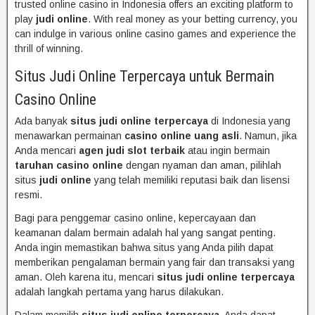
trusted online casino in Indonesia offers an exciting platform to
play
judi online
. With real money as your betting currency, you
can indulge in various online casino games and experience the
thrill of winning.
Situs Judi Online Terpercaya untuk Bermain
Casino Online
Ada banyak
situs judi online terpercaya
di Indonesia yang
menawarkan permainan
casino online uang asli
. Namun, jika
Anda mencari
agen judi slot terbaik
atau ingin bermain
taruhan casino online
dengan nyaman dan aman, pilihlah
situs
judi online
yang telah memiliki reputasi baik dan lisensi
resmi.
Bagi para penggemar casino online, kepercayaan dan
keamanan dalam bermain adalah hal yang sangat penting.
Anda ingin memastikan bahwa situs yang Anda pilih dapat
memberikan pengalaman bermain yang fair dan transaksi yang
aman. Oleh karena itu, mencari
situs judi online terpercaya
adalah langkah pertama yang harus dilakukan.