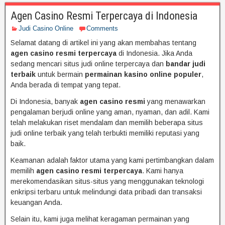
Agen Casino Resmi Terpercaya di Indonesia
Judi Casino Online
Comments
Selamat datang di artikel ini yang akan membahas tentang
agen casino resmi terpercaya
di Indonesia. Jika Anda
sedang mencari situs judi online terpercaya dan
bandar judi
terbaik
untuk bermain
permainan kasino online populer
,
Anda berada di tempat yang tepat.
Di Indonesia, banyak
agen casino resmi
yang menawarkan
pengalaman berjudi online yang aman, nyaman, dan adil. Kami
telah melakukan riset mendalam dan memilih beberapa situs
judi online terbaik yang telah terbukti memiliki reputasi yang
baik.
Keamanan adalah faktor utama yang kami pertimbangkan dalam
memilih
agen casino resmi terpercaya
. Kami hanya
merekomendasikan situs-situs yang menggunakan teknologi
enkripsi terbaru untuk melindungi data pribadi dan transaksi
keuangan Anda.
Selain itu, kami juga melihat keragaman permainan yang