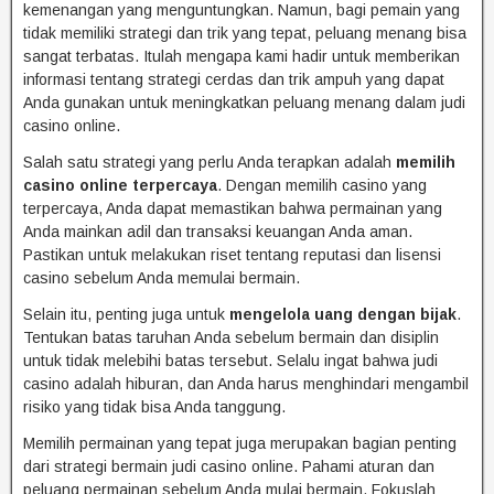
kemenangan yang menguntungkan. Namun, bagi pemain yang
tidak memiliki strategi dan trik yang tepat, peluang menang bisa
sangat terbatas. Itulah mengapa kami hadir untuk memberikan
informasi tentang strategi cerdas dan trik ampuh yang dapat
Anda gunakan untuk meningkatkan peluang menang dalam judi
casino online.
Salah satu strategi yang perlu Anda terapkan adalah
memilih
casino online terpercaya
. Dengan memilih casino yang
terpercaya, Anda dapat memastikan bahwa permainan yang
Anda mainkan adil dan transaksi keuangan Anda aman.
Pastikan untuk melakukan riset tentang reputasi dan lisensi
casino sebelum Anda memulai bermain.
Selain itu, penting juga untuk
mengelola uang dengan bijak
.
Tentukan batas taruhan Anda sebelum bermain dan disiplin
untuk tidak melebihi batas tersebut. Selalu ingat bahwa judi
casino adalah hiburan, dan Anda harus menghindari mengambil
risiko yang tidak bisa Anda tanggung.
Memilih permainan yang tepat juga merupakan bagian penting
dari strategi bermain judi casino online. Pahami aturan dan
peluang permainan sebelum Anda mulai bermain. Fokuslah