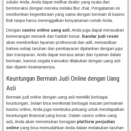
seluler Anda. Anda dapat melihat dealer yang nyata dan
berinteraksi dengan mereka melalui fitur chat. Pengalaman ini
memberikan kegembiraan yang sama dengan bermain di kasino
fisik tanpa harus meninggalkan kenyamanan rumah Anda.
Dengan
casino online uang asli
, Anda juga dapat merasakan
kemenangan menarik dan hadiah besar.
Bandar judi resmi
akan memberikan layanan profesional dan adil, memastikan
bahwa setiap taruhan dan pembayaran dijalankan dengan jujur
dan transparan. Anda dapat merasa aman dan nyaman dalam
bermain, karena segala transaksi dilakukan dengan uang asli
dan dijamin keamanannya.
Keuntungan Bermain Judi Online dengan Uang
Asli
Bermain judi online dengan uang asli memiliki berbagai
keuntungan. Selain bisa menikmati berbagai macam permainan
kasino online, Anda juga membuka peluang untuk mendapatkan
keuntungan finansial yang besar. Dalam casino online uang
asli, Anda akan menemukan beragam
platform perjudian
online
yang bisa memudahkan Anda dalam melakukan taruhan