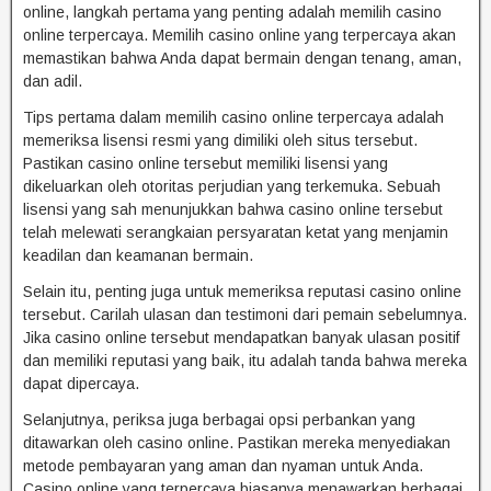
online, langkah pertama yang penting adalah memilih casino
online terpercaya. Memilih casino online yang terpercaya akan
memastikan bahwa Anda dapat bermain dengan tenang, aman,
dan adil.
Tips pertama dalam memilih casino online terpercaya adalah
memeriksa lisensi resmi yang dimiliki oleh situs tersebut.
Pastikan casino online tersebut memiliki lisensi yang
dikeluarkan oleh otoritas perjudian yang terkemuka. Sebuah
lisensi yang sah menunjukkan bahwa casino online tersebut
telah melewati serangkaian persyaratan ketat yang menjamin
keadilan dan keamanan bermain.
Selain itu, penting juga untuk memeriksa reputasi casino online
tersebut. Carilah ulasan dan testimoni dari pemain sebelumnya.
Jika casino online tersebut mendapatkan banyak ulasan positif
dan memiliki reputasi yang baik, itu adalah tanda bahwa mereka
dapat dipercaya.
Selanjutnya, periksa juga berbagai opsi perbankan yang
ditawarkan oleh casino online. Pastikan mereka menyediakan
metode pembayaran yang aman dan nyaman untuk Anda.
Casino online yang terpercaya biasanya menawarkan berbagai