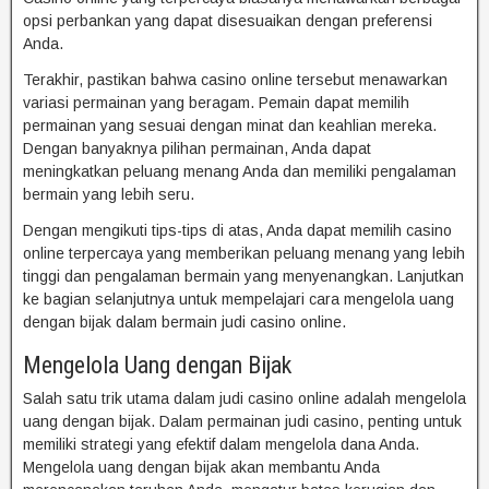
opsi perbankan yang dapat disesuaikan dengan preferensi
Anda.
Terakhir, pastikan bahwa casino online tersebut menawarkan
variasi permainan yang beragam. Pemain dapat memilih
permainan yang sesuai dengan minat dan keahlian mereka.
Dengan banyaknya pilihan permainan, Anda dapat
meningkatkan peluang menang Anda dan memiliki pengalaman
bermain yang lebih seru.
Dengan mengikuti tips-tips di atas, Anda dapat memilih casino
online terpercaya yang memberikan peluang menang yang lebih
tinggi dan pengalaman bermain yang menyenangkan. Lanjutkan
ke bagian selanjutnya untuk mempelajari cara mengelola uang
dengan bijak dalam bermain judi casino online.
Mengelola Uang dengan Bijak
Salah satu trik utama dalam judi casino online adalah mengelola
uang dengan bijak. Dalam permainan judi casino, penting untuk
memiliki strategi yang efektif dalam mengelola dana Anda.
Mengelola uang dengan bijak akan membantu Anda