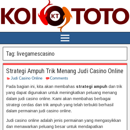
Tag:
livegamescasino
Strategi Ampuh Trik Menang Judi Casino Online
Judi Casino Online
Comments
Pada bagian ini, kita akan membahas
strategi ampuh
dan trik
yang dapat digunakan untuk meningkatkan peluang menang
dalam judi casino online. Kami akan membahas berbagai
strategi cerdas dan trik ampuh yang telah terbukti berhasil
dalam permainan judi casino online.
Judi casino online adalah jenis permainan yang mengasyikkan
dan menawarkan peluang besar untuk mendapatkan