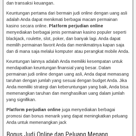
dan transaksi keuangan.
Keuntungan pertama dari bermain judi online dengan uang asli
adalah Anda dapat menikmati berbagai macam permainan
kasino secara online.
Platform perjudian online
menyediakan berbagai jenis permainan kasino populer seperti
blackjack, roulette, slot, poker, dan banyak lagi. Anda dapat
memilih permainan favorit Anda dan menikmatinya kapan saja
dan di mana saja melalui komputer atau perangkat mobile Anda.
Keuntungan lainnya adalah Anda memiliki kesempatan untuk
mendapatkan keuntungan finansial yang besar. Dalam
permainan judi online dengan uang asli, Anda dapat memasang
taruhan dengan jumlah yang sesuai dengan budget Anda. Jika
Anda memiliki strategi dan keberuntungan yang baik, Anda bisa
memenangkan taruhan dan menghasilkan uang dalam jumlah
yang signifikan.
Platform perjudian online
juga menyediakan berbagai
promosi dan bonus menarik yang dapat meningkatkan peluang
Anda untuk memenangkan jack
Bonus Judi Online dan Peluang Menang