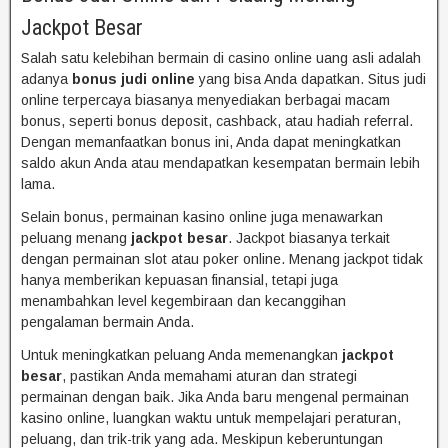
Jackpot Besar
Salah satu kelebihan bermain di casino online uang asli adalah
adanya
bonus judi online
yang bisa Anda dapatkan. Situs judi
online terpercaya biasanya menyediakan berbagai macam
bonus, seperti bonus deposit, cashback, atau hadiah referral.
Dengan memanfaatkan bonus ini, Anda dapat meningkatkan
saldo akun Anda atau mendapatkan kesempatan bermain lebih
lama.
Selain bonus, permainan kasino online juga menawarkan
peluang menang
jackpot besar
. Jackpot biasanya terkait
dengan permainan slot atau poker online. Menang jackpot tidak
hanya memberikan kepuasan finansial, tetapi juga
menambahkan level kegembiraan dan kecanggihan
pengalaman bermain Anda.
Untuk meningkatkan peluang Anda memenangkan
jackpot
besar
, pastikan Anda memahami aturan dan strategi
permainan dengan baik. Jika Anda baru mengenal permainan
kasino online, luangkan waktu untuk mempelajari peraturan,
peluang, dan trik-trik yang ada. Meskipun keberuntungan