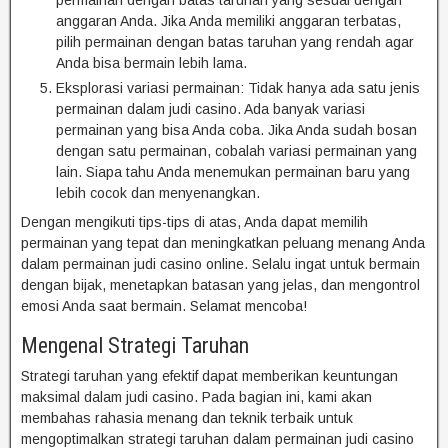
permainan dengan batas taruhan yang sesuai dengan
anggaran Anda. Jika Anda memiliki anggaran terbatas,
pilih permainan dengan batas taruhan yang rendah agar
Anda bisa bermain lebih lama.
Eksplorasi variasi permainan: Tidak hanya ada satu jenis
permainan dalam judi casino. Ada banyak variasi
permainan yang bisa Anda coba. Jika Anda sudah bosan
dengan satu permainan, cobalah variasi permainan yang
lain. Siapa tahu Anda menemukan permainan baru yang
lebih cocok dan menyenangkan.
Dengan mengikuti tips-tips di atas, Anda dapat memilih
permainan yang tepat dan meningkatkan peluang menang Anda
dalam permainan judi casino online. Selalu ingat untuk bermain
dengan bijak, menetapkan batasan yang jelas, dan mengontrol
emosi Anda saat bermain. Selamat mencoba!
Mengenal Strategi Taruhan
Strategi taruhan yang efektif dapat memberikan keuntungan
maksimal dalam judi casino. Pada bagian ini, kami akan
membahas rahasia menang dan teknik terbaik untuk
mengoptimalkan strategi taruhan dalam permainan judi casino