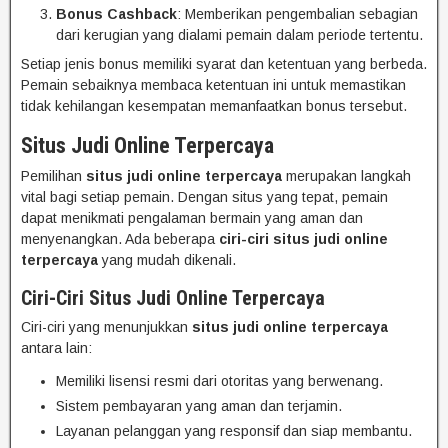
Bonus Cashback
: Memberikan pengembalian sebagian
dari kerugian yang dialami pemain dalam periode tertentu.
Setiap jenis bonus memiliki syarat dan ketentuan yang berbeda.
Pemain sebaiknya membaca ketentuan ini untuk memastikan
tidak kehilangan kesempatan memanfaatkan bonus tersebut.
Situs Judi Online Terpercaya
Pemilihan
situs judi online terpercaya
merupakan langkah
vital bagi setiap pemain. Dengan situs yang tepat, pemain
dapat menikmati pengalaman bermain yang aman dan
menyenangkan. Ada beberapa
ciri-ciri situs judi online
terpercaya
yang mudah dikenali.
Ciri-Ciri Situs Judi Online Terpercaya
Ciri-ciri yang menunjukkan
situs judi online terpercaya
antara lain:
Memiliki lisensi resmi dari otoritas yang berwenang.
Sistem pembayaran yang aman dan terjamin.
Layanan pelanggan yang responsif dan siap membantu.