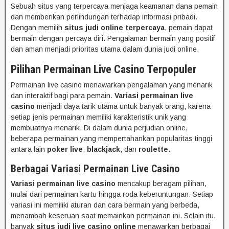
Sebuah situs yang terpercaya menjaga keamanan dana pemain
dan memberikan perlindungan terhadap informasi pribadi.
Dengan memilih
situs judi online terpercaya
, pemain dapat
bermain dengan percaya diri. Pengalaman bermain yang positif
dan aman menjadi prioritas utama dalam dunia judi online.
Pilihan Permainan Live Casino Terpopuler
Permainan live casino menawarkan pengalaman yang menarik
dan interaktif bagi para pemain.
Variasi permainan live
casino
menjadi daya tarik utama untuk banyak orang, karena
setiap jenis permainan memiliki karakteristik unik yang
membuatnya menarik. Di dalam dunia perjudian online,
beberapa permainan yang mempertahankan popularitas tinggi
antara lain
poker live
,
blackjack
, dan
roulette
.
Berbagai Variasi Permainan Live Casino
Variasi permainan live casino
mencakup beragam pilihan,
mulai dari permainan kartu hingga roda keberuntungan. Setiap
variasi ini memiliki aturan dan cara bermain yang berbeda,
menambah keseruan saat memainkan permainan ini. Selain itu,
banyak
situs judi live casino online
menawarkan berbagai