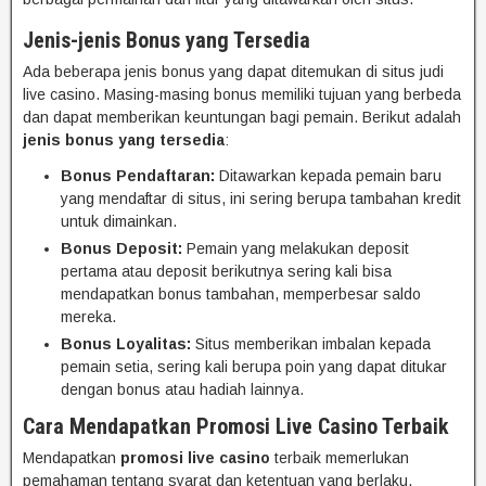
Jenis-jenis Bonus yang Tersedia
Ada beberapa jenis bonus yang dapat ditemukan di situs judi
live casino. Masing-masing bonus memiliki tujuan yang berbeda
dan dapat memberikan keuntungan bagi pemain. Berikut adalah
jenis bonus yang tersedia
:
Bonus Pendaftaran:
Ditawarkan kepada pemain baru
yang mendaftar di situs, ini sering berupa tambahan kredit
untuk dimainkan.
Bonus Deposit:
Pemain yang melakukan deposit
pertama atau deposit berikutnya sering kali bisa
mendapatkan bonus tambahan, memperbesar saldo
mereka.
Bonus Loyalitas:
Situs memberikan imbalan kepada
pemain setia, sering kali berupa poin yang dapat ditukar
dengan bonus atau hadiah lainnya.
Cara Mendapatkan Promosi Live Casino Terbaik
Mendapatkan
promosi live casino
terbaik memerlukan
pemahaman tentang syarat dan ketentuan yang berlaku.