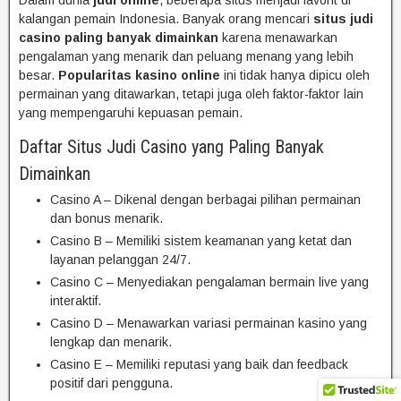
Dalam dunia
judi online
, beberapa situs menjadi favorit di
kalangan pemain Indonesia. Banyak orang mencari
situs judi
casino paling banyak dimainkan
karena menawarkan
pengalaman yang menarik dan peluang menang yang lebih
besar.
Popularitas kasino online
ini tidak hanya dipicu oleh
permainan yang ditawarkan, tetapi juga oleh faktor-faktor lain
yang mempengaruhi kepuasan pemain.
Daftar Situs Judi Casino yang Paling Banyak
Dimainkan
Casino A – Dikenal dengan berbagai pilihan permainan
dan bonus menarik.
Casino B – Memiliki sistem keamanan yang ketat dan
layanan pelanggan 24/7.
Casino C – Menyediakan pengalaman bermain live yang
interaktif.
Casino D – Menawarkan variasi permainan kasino yang
lengkap dan menarik.
Casino E – Memiliki reputasi yang baik dan feedback
positif dari pengguna.