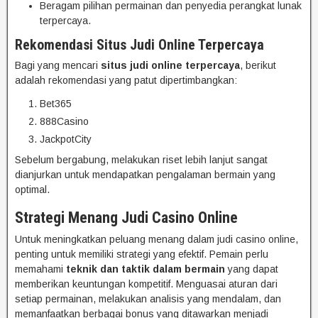
Beragam pilihan permainan dan penyedia perangkat lunak
terpercaya.
Rekomendasi Situs Judi Online Terpercaya
Bagi yang mencari
situs judi online terpercaya
, berikut
adalah rekomendasi yang patut dipertimbangkan:
Bet365
888Casino
JackpotCity
Sebelum bergabung, melakukan riset lebih lanjut sangat
dianjurkan untuk mendapatkan pengalaman bermain yang
optimal.
Strategi Menang Judi Casino Online
Untuk meningkatkan peluang menang dalam judi casino online,
penting untuk memiliki strategi yang efektif. Pemain perlu
memahami
teknik dan taktik dalam bermain
yang dapat
memberikan keuntungan kompetitif. Menguasai aturan dari
setiap permainan, melakukan analisis yang mendalam, dan
memanfaatkan berbagai bonus yang ditawarkan menjadi