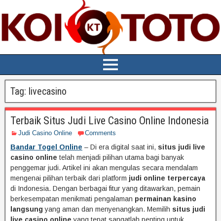
Tag:
livecasino
Terbaik Situs Judi Live Casino Online Indonesia
Judi Casino Online
Comments
Bandar Togel Online
– Di era digital saat ini,
situs judi live
casino online
telah menjadi pilihan utama bagi banyak
penggemar judi. Artikel ini akan mengulas secara mendalam
mengenai pilihan terbaik dari platform
judi online terpercaya
di Indonesia. Dengan berbagai fitur yang ditawarkan, pemain
berkesempatan menikmati pengalaman
permainan kasino
langsung
yang aman dan menyenangkan. Memilih
situs judi
live casino online
yang tepat sangatlah penting untuk