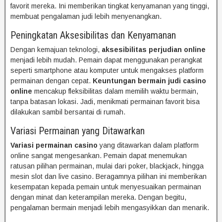
favorit mereka. Ini memberikan tingkat kenyamanan yang tinggi,
membuat pengalaman judi lebih menyenangkan.
Peningkatan Aksesibilitas dan Kenyamanan
Dengan kemajuan teknologi,
aksesibilitas perjudian online
menjadi lebih mudah. Pemain dapat menggunakan perangkat
seperti smartphone atau komputer untuk mengakses platform
permainan dengan cepat.
Keuntungan bermain judi casino
online
mencakup fleksibilitas dalam memilih waktu bermain,
tanpa batasan lokasi. Jadi, menikmati permainan favorit bisa
dilakukan sambil bersantai di rumah.
Variasi Permainan yang Ditawarkan
Variasi permainan casino
yang ditawarkan dalam platform
online sangat mengesankan. Pemain dapat menemukan
ratusan pilihan permainan, mulai dari poker, blackjack, hingga
mesin slot dan live casino. Beragamnya pilihan ini memberikan
kesempatan kepada pemain untuk menyesuaikan permainan
dengan minat dan keterampilan mereka. Dengan begitu,
pengalaman bermain menjadi lebih mengasyikkan dan menarik.