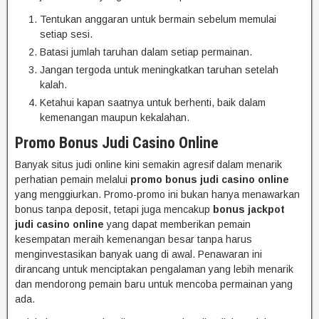
Tentukan anggaran untuk bermain sebelum memulai
setiap sesi.
Batasi jumlah taruhan dalam setiap permainan.
Jangan tergoda untuk meningkatkan taruhan setelah
kalah.
Ketahui kapan saatnya untuk berhenti, baik dalam
kemenangan maupun kekalahan.
Promo Bonus Judi Casino Online
Banyak situs judi online kini semakin agresif dalam menarik
perhatian pemain melalui
promo bonus judi casino online
yang menggiurkan. Promo-promo ini bukan hanya menawarkan
bonus tanpa deposit, tetapi juga mencakup
bonus jackpot
judi casino online
yang dapat memberikan pemain
kesempatan meraih kemenangan besar tanpa harus
menginvestasikan banyak uang di awal. Penawaran ini
dirancang untuk menciptakan pengalaman yang lebih menarik
dan mendorong pemain baru untuk mencoba permainan yang
ada.