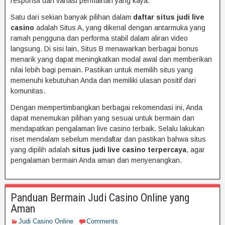
responsif dan variasi permainan yang kaya.
Satu dari sekian banyak pilihan dalam
daftar situs judi live
casino
adalah Situs A, yang dikenal dengan antarmuka yang
ramah pengguna dan performa stabil dalam aliran video
langsung. Di sisi lain, Situs B menawarkan berbagai bonus
menarik yang dapat meningkatkan modal awal dan memberikan
nilai lebih bagi pemain. Pastikan untuk memilih situs yang
memenuhi kebutuhan Anda dan memiliki ulasan positif dari
komunitas.
Dengan mempertimbangkan berbagai rekomendasi ini, Anda
dapat menemukan pilihan yang sesuai untuk bermain dan
mendapatkan pengalaman live casino terbaik. Selalu lakukan
riset mendalam sebelum mendaftar dan pastikan bahwa situs
yang dipilih adalah
situs judi live casino terpercaya
, agar
pengalaman bermain Anda aman dan menyenangkan.
Panduan Bermain Judi Casino Online yang
Aman
Judi Casino Online
Comments