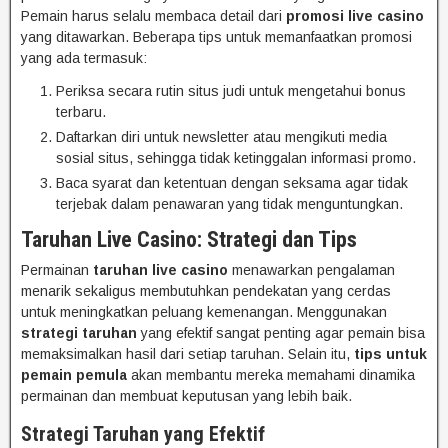
Pemain harus selalu membaca detail dari
promosi live casino
yang ditawarkan. Beberapa tips untuk memanfaatkan promosi
yang ada termasuk:
Periksa secara rutin situs judi untuk mengetahui bonus
terbaru.
Daftarkan diri untuk newsletter atau mengikuti media
sosial situs, sehingga tidak ketinggalan informasi promo.
Baca syarat dan ketentuan dengan seksama agar tidak
terjebak dalam penawaran yang tidak menguntungkan.
Taruhan Live Casino: Strategi dan Tips
Permainan
taruhan live casino
menawarkan pengalaman
menarik sekaligus membutuhkan pendekatan yang cerdas
untuk meningkatkan peluang kemenangan. Menggunakan
strategi taruhan
yang efektif sangat penting agar pemain bisa
memaksimalkan hasil dari setiap taruhan. Selain itu,
tips untuk
pemain pemula
akan membantu mereka memahami dinamika
permainan dan membuat keputusan yang lebih baik.
Strategi Taruhan yang Efektif