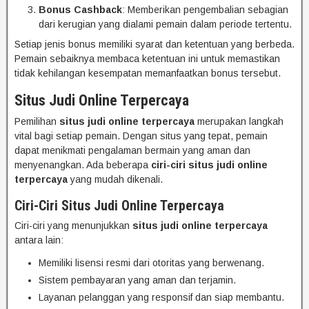
Bonus Cashback
: Memberikan pengembalian sebagian
dari kerugian yang dialami pemain dalam periode tertentu.
Setiap jenis bonus memiliki syarat dan ketentuan yang berbeda.
Pemain sebaiknya membaca ketentuan ini untuk memastikan
tidak kehilangan kesempatan memanfaatkan bonus tersebut.
Situs Judi Online Terpercaya
Pemilihan
situs judi online terpercaya
merupakan langkah
vital bagi setiap pemain. Dengan situs yang tepat, pemain
dapat menikmati pengalaman bermain yang aman dan
menyenangkan. Ada beberapa
ciri-ciri situs judi online
terpercaya
yang mudah dikenali.
Ciri-Ciri Situs Judi Online Terpercaya
Ciri-ciri yang menunjukkan
situs judi online terpercaya
antara lain:
Memiliki lisensi resmi dari otoritas yang berwenang.
Sistem pembayaran yang aman dan terjamin.
Layanan pelanggan yang responsif dan siap membantu.