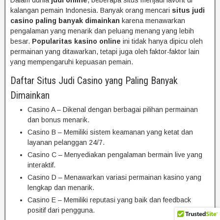
Dalam dunia
judi online
, beberapa situs menjadi favorit di
kalangan pemain Indonesia. Banyak orang mencari
situs judi
casino paling banyak dimainkan
karena menawarkan
pengalaman yang menarik dan peluang menang yang lebih
besar.
Popularitas kasino online
ini tidak hanya dipicu oleh
permainan yang ditawarkan, tetapi juga oleh faktor-faktor lain
yang mempengaruhi kepuasan pemain.
Daftar Situs Judi Casino yang Paling Banyak
Dimainkan
Casino A – Dikenal dengan berbagai pilihan permainan
dan bonus menarik.
Casino B – Memiliki sistem keamanan yang ketat dan
layanan pelanggan 24/7.
Casino C – Menyediakan pengalaman bermain live yang
interaktif.
Casino D – Menawarkan variasi permainan kasino yang
lengkap dan menarik.
Casino E – Memiliki reputasi yang baik dan feedback
positif dari pengguna.