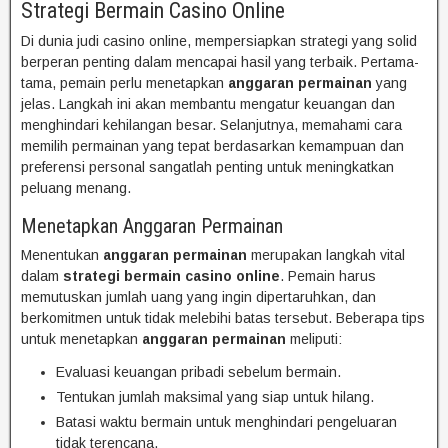
Strategi Bermain Casino Online
Di dunia judi casino online, mempersiapkan strategi yang solid
berperan penting dalam mencapai hasil yang terbaik. Pertama-
tama, pemain perlu menetapkan
anggaran permainan
yang
jelas. Langkah ini akan membantu mengatur keuangan dan
menghindari kehilangan besar. Selanjutnya, memahami cara
memilih permainan yang tepat berdasarkan kemampuan dan
preferensi personal sangatlah penting untuk meningkatkan
peluang menang.
Menetapkan Anggaran Permainan
Menentukan
anggaran permainan
merupakan langkah vital
dalam
strategi bermain casino online
. Pemain harus
memutuskan jumlah uang yang ingin dipertaruhkan, dan
berkomitmen untuk tidak melebihi batas tersebut. Beberapa tips
untuk menetapkan
anggaran permainan
meliputi:
Evaluasi keuangan pribadi sebelum bermain.
Tentukan jumlah maksimal yang siap untuk hilang.
Batasi waktu bermain untuk menghindari pengeluaran
tidak terencana.