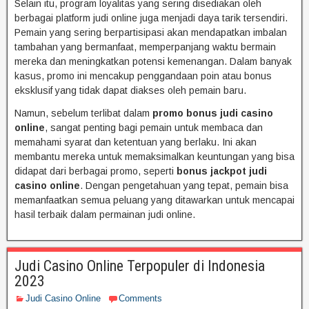
Selain itu, program loyalitas yang sering disediakan oleh
berbagai platform judi online juga menjadi daya tarik tersendiri.
Pemain yang sering berpartisipasi akan mendapatkan imbalan
tambahan yang bermanfaat, memperpanjang waktu bermain
mereka dan meningkatkan potensi kemenangan. Dalam banyak
kasus, promo ini mencakup penggandaan poin atau bonus
eksklusif yang tidak dapat diakses oleh pemain baru.
Namun, sebelum terlibat dalam
promo bonus judi casino
online
, sangat penting bagi pemain untuk membaca dan
memahami syarat dan ketentuan yang berlaku. Ini akan
membantu mereka untuk memaksimalkan keuntungan yang bisa
didapat dari berbagai promo, seperti
bonus jackpot judi
casino online
. Dengan pengetahuan yang tepat, pemain bisa
memanfaatkan semua peluang yang ditawarkan untuk mencapai
hasil terbaik dalam permainan judi online.
Judi Casino Online Terpopuler di Indonesia
2023
Judi Casino Online
Comments