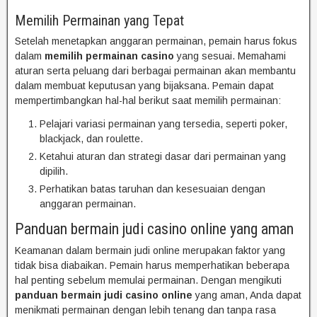
Memilih Permainan yang Tepat
Setelah menetapkan anggaran permainan, pemain harus fokus
dalam
memilih permainan casino
yang sesuai. Memahami
aturan serta peluang dari berbagai permainan akan membantu
dalam membuat keputusan yang bijaksana. Pemain dapat
mempertimbangkan hal-hal berikut saat memilih permainan:
Pelajari variasi permainan yang tersedia, seperti poker,
blackjack, dan roulette.
Ketahui aturan dan strategi dasar dari permainan yang
dipilih.
Perhatikan batas taruhan dan kesesuaian dengan
anggaran permainan.
Panduan bermain judi casino online yang aman
Keamanan dalam bermain judi online merupakan faktor yang
tidak bisa diabaikan. Pemain harus memperhatikan beberapa
hal penting sebelum memulai permainan. Dengan mengikuti
panduan bermain judi casino online
yang aman, Anda dapat
menikmati permainan dengan lebih tenang dan tanpa rasa