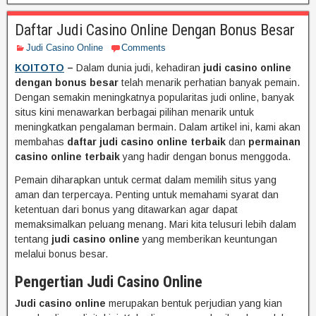
Daftar Judi Casino Online Dengan Bonus Besar
Judi Casino Online
Comments
KOITOTO
–
Dalam dunia judi, kehadiran
judi casino online
dengan bonus besar
telah menarik perhatian banyak pemain.
Dengan semakin meningkatnya popularitas judi online, banyak
situs kini menawarkan berbagai pilihan menarik untuk
meningkatkan pengalaman bermain. Dalam artikel ini, kami akan
membahas
daftar judi casino online terbaik
dan
permainan
casino online terbaik
yang hadir dengan bonus menggoda.
Pemain diharapkan untuk cermat dalam memilih situs yang
aman dan terpercaya. Penting untuk memahami syarat dan
ketentuan dari bonus yang ditawarkan agar dapat
memaksimalkan peluang menang. Mari kita telusuri lebih dalam
tentang
judi casino online
yang memberikan keuntungan
melalui bonus besar.
Pengertian Judi Casino Online
Judi casino online
merupakan bentuk perjudian yang kian