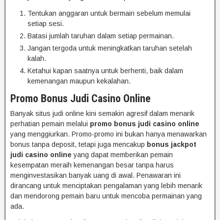
Tentukan anggaran untuk bermain sebelum memulai
setiap sesi.
Batasi jumlah taruhan dalam setiap permainan.
Jangan tergoda untuk meningkatkan taruhan setelah
kalah.
Ketahui kapan saatnya untuk berhenti, baik dalam
kemenangan maupun kekalahan.
Promo Bonus Judi Casino Online
Banyak situs judi online kini semakin agresif dalam menarik
perhatian pemain melalui
promo bonus judi casino online
yang menggiurkan. Promo-promo ini bukan hanya menawarkan
bonus tanpa deposit, tetapi juga mencakup
bonus jackpot
judi casino online
yang dapat memberikan pemain
kesempatan meraih kemenangan besar tanpa harus
menginvestasikan banyak uang di awal. Penawaran ini
dirancang untuk menciptakan pengalaman yang lebih menarik
dan mendorong pemain baru untuk mencoba permainan yang
ada.