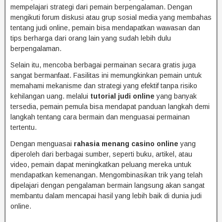
mempelajari strategi dari pemain berpengalaman. Dengan
mengikuti forum diskusi atau grup sosial media yang membahas
tentang judi online, pemain bisa mendapatkan wawasan dan
tips berharga dari orang lain yang sudah lebih dulu
berpengalaman.
Selain itu, mencoba berbagai permainan secara gratis juga
sangat bermanfaat. Fasilitas ini memungkinkan pemain untuk
memahami mekanisme dan strategi yang efektif tanpa risiko
kehilangan uang. melalui
tutorial judi online
yang banyak
tersedia, pemain pemula bisa mendapat panduan langkah demi
langkah tentang cara bermain dan menguasai permainan
tertentu.
Dengan menguasai
rahasia menang casino online
yang
diperoleh dari berbagai sumber, seperti buku, artikel, atau
video, pemain dapat meningkatkan peluang mereka untuk
mendapatkan kemenangan. Mengombinasikan trik yang telah
dipelajari dengan pengalaman bermain langsung akan sangat
membantu dalam mencapai hasil yang lebih baik di dunia judi
online.