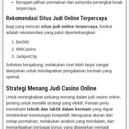
Beragam pilihan permainan dan penyedia perangkat lunak
terpercaya.
Rekomendasi Situs Judi Online Terpercaya
Bagi yang mencari
situs judi online terpercaya
, berikut
adalah rekomendasi yang patut dipertimbangkan:
Bet365
888Casino
JackpotCity
Sebelum bergabung, melakukan riset lebih lanjut sangat
dianjurkan untuk mendapatkan pengalaman bermain yang
optimal.
Strategi Menang Judi Casino Online
Untuk meningkatkan peluang menang dalam judi casino online,
penting untuk memiliki strategi yang efektif. Pemain perlu
memahami
teknik dan taktik dalam bermain
yang dapat
memberikan keuntungan kompetitif. Menguasai aturan dari
setiap permainan, melakukan analisis yang mendalam, dan
memanfaatkan berbagai bonus yang ditawarkan menjadi