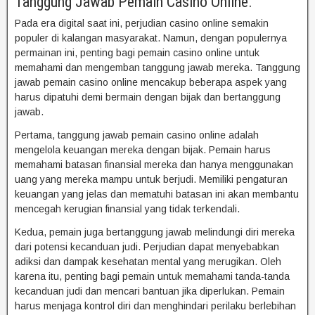
Tanggung Jawab Pemain Casino Online.
Pada era digital saat ini, perjudian casino online semakin
populer di kalangan masyarakat. Namun, dengan populernya
permainan ini, penting bagi pemain casino online untuk
memahami dan mengemban tanggung jawab mereka. Tanggung
jawab pemain casino online mencakup beberapa aspek yang
harus dipatuhi demi bermain dengan bijak dan bertanggung
jawab.
Pertama, tanggung jawab pemain casino online adalah
mengelola keuangan mereka dengan bijak. Pemain harus
memahami batasan finansial mereka dan hanya menggunakan
uang yang mereka mampu untuk berjudi. Memiliki pengaturan
keuangan yang jelas dan mematuhi batasan ini akan membantu
mencegah kerugian finansial yang tidak terkendali.
Kedua, pemain juga bertanggung jawab melindungi diri mereka
dari potensi kecanduan judi. Perjudian dapat menyebabkan
adiksi dan dampak kesehatan mental yang merugikan. Oleh
karena itu, penting bagi pemain untuk memahami tanda-tanda
kecanduan judi dan mencari bantuan jika diperlukan. Pemain
harus menjaga kontrol diri dan menghindari perilaku berlebihan