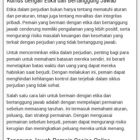
Rumus dengan Etika dan Bertanggung Jawab
Etika dalam perjudian bukan hanya tentang mematuhi aturan
dan peraturan, tetapi juga tentang moralitas dan integritas
pribadi. Pemain yang bermain dengan etika dan bertanggung
jawab cenderung memiliki pengalaman yang lebih positif, serta
mengurangi risiko masalah keuangan dan kesehatan yang
terkait dengan perjudian yang tidak bertanggung jawab.
Untuk mencerminkan etika dalam perjudian, penting bagi para
pemain untuk memahami batasan mereka sendiri. Ini berarti
menetapkan batas waktu dan uang yang dapat mereka
habiskan saat berjudi. Dengan melakukan ini, pemain dapat
menghindari kehilangan kontrol dan terjebak dalam siklus
perjudian yang tidak sehat.
Salah satu cara lain untuk bermain dengan etika dan
bertanggung jawab adalah dengan mempelajari permainan
sebelum memasang taruhan. Ini termasuk memahami aturan,
peluang, dan strategi permainan. Dengan menguasai
permainan sebelum berjudi, pemain dapat mengurangi risiko
kerugian dan meningkatkan peluang mereka untuk menang.