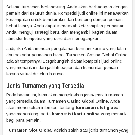
Selama turnamen berlangsung, Anda akan berhadapan dengan
pemain dari seluruh dunia. Kompetisi judi online ini menawarkan
kesempatan untuk berinteraksi dan bersaing dengan pemain
hebat lainnya. Anda dapat mengasah keterampilan permainan
Anda, menguji strategi baru, dan mengambil bagian dalam
atmosfer kompetisi yang seru dan menegangkan.
Jadi, jika Anda mencari pengalaman bermain kasino yang lebih
dari sekadar permainan biasa, Turnamen Casino Global Online
adalah tempatnya! Bergabunglah dalam kompetisi judi online
yang menarik ini dan jadilah bagian dari komunitas pemain
kasino virtual di seluruh dunia.
Jenis Turnamen yang Tersedia
Pada bagian ini, kami akan menjelaskan jenis-jenis turnamen
yang tersedia dalam Turnamen Casino Global Online. Anda
akan menemukan informasi tentang
turnamen slot global
yang menantang, serta
kompetisi kartu online
yang menarik
bagi para pemain.
Turnamen Slot Global
adalah salah satu jenis turnamen yang