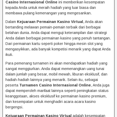
Casino Internasional Online
ini memberikan kesempatan
kepada Anda untuk meraih hadiah yang luar biasa dan
membawa pulang kemenangan yang mengesankan.
Dalam
Kejuaraan Permainan Kasino Virtual
, Anda akan
bertanding melawan pemain-pemain terbaik dari berbagai
belahan dunia. Anda dapat menguji keterampilan dan strategi
Anda dalam berbagai permainan kasino yang penuh tantangan.
Dari permainan kartu seperti poker hingga mesin slot yang
mengasyikkan, ada banyak kompetisi menarik yang dapat Anda
ikuti.
Para pemenang turnamen ini akan mendapatkan hadiah yang
sangat menggiurkan. Anda dapat memenangkan uang tunai
dalam jumlah yang besar, mobil mewah, liburan eksklusif, dan
hadiah-hadiah lainnya yang menarik. Selain itu, sebagai
peserta
Turnamen Casino Internasional Online
, Anda juga
dapat memperoleh manfaat lainnya seperti peningkatan status
keanggotaan, akses eksklusif ke permainan kasino premium,
dan kesempatan untuk menghadiri acara-acara kasino
bergengsi.
Kejuaraan Permainan Kasino Virtual
adalah kesempatan