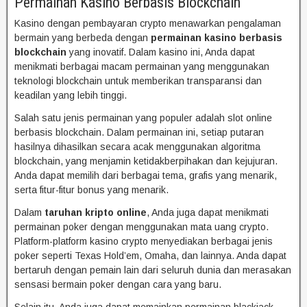
Permainan Kasino Berbasis Blockchain
Kasino dengan pembayaran crypto menawarkan pengalaman
bermain yang berbeda dengan
permainan kasino berbasis
blockchain
yang inovatif. Dalam kasino ini, Anda dapat
menikmati berbagai macam permainan yang menggunakan
teknologi blockchain untuk memberikan transparansi dan
keadilan yang lebih tinggi.
Salah satu jenis permainan yang populer adalah slot online
berbasis blockchain. Dalam permainan ini, setiap putaran
hasilnya dihasilkan secara acak menggunakan algoritma
blockchain, yang menjamin ketidakberpihakan dan kejujuran.
Anda dapat memilih dari berbagai tema, grafis yang menarik,
serta fitur-fitur bonus yang menarik.
Dalam
taruhan kripto online
, Anda juga dapat menikmati
permainan poker dengan menggunakan mata uang crypto.
Platform-platform kasino crypto menyediakan berbagai jenis
poker seperti Texas Hold’em, Omaha, dan lainnya. Anda dapat
bertaruh dengan pemain lain dari seluruh dunia dan merasakan
sensasi bermain poker dengan cara yang baru.