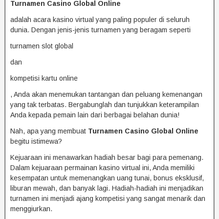
Turnamen Casino Global Online
adalah acara kasino virtual yang paling populer di seluruh
dunia. Dengan jenis-jenis turnamen yang beragam seperti
turnamen slot global
dan
kompetisi kartu online
, Anda akan menemukan tantangan dan peluang kemenangan
yang tak terbatas. Bergabunglah dan tunjukkan keterampilan
Anda kepada pemain lain dari berbagai belahan dunia!
Nah, apa yang membuat
Turnamen Casino Global Online
begitu istimewa?
Kejuaraan ini menawarkan hadiah besar bagi para pemenang.
Dalam
kejuaraan permainan kasino virtual
ini, Anda memiliki
kesempatan untuk memenangkan uang tunai, bonus eksklusif,
liburan mewah, dan banyak lagi. Hadiah-hadiah ini menjadikan
turnamen ini menjadi ajang kompetisi yang sangat menarik dan
menggiurkan.