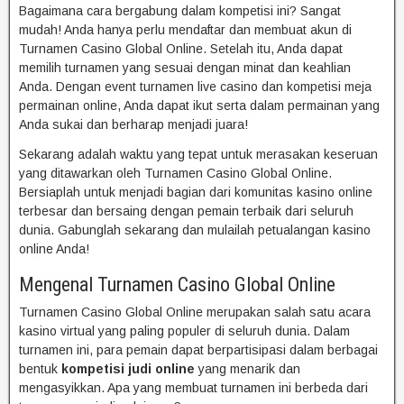
Bagaimana cara bergabung dalam kompetisi ini? Sangat
mudah! Anda hanya perlu mendaftar dan membuat akun di
Turnamen Casino Global Online. Setelah itu, Anda dapat
memilih turnamen yang sesuai dengan minat dan keahlian
Anda. Dengan
event turnamen live casino
dan
kompetisi meja
permainan online
, Anda dapat ikut serta dalam permainan yang
Anda sukai dan berharap menjadi juara!
Sekarang adalah waktu yang tepat untuk merasakan keseruan
yang ditawarkan oleh Turnamen Casino Global Online.
Bersiaplah untuk menjadi bagian dari komunitas kasino online
terbesar dan bersaing dengan pemain terbaik dari seluruh
dunia. Gabunglah sekarang dan mulailah petualangan kasino
online Anda!
Mengenal Turnamen Casino Global Online
Turnamen Casino Global Online merupakan salah satu acara
kasino virtual yang paling populer di seluruh dunia. Dalam
turnamen ini, para pemain dapat berpartisipasi dalam berbagai
bentuk
kompetisi judi online
yang menarik dan
mengasyikkan. Apa yang membuat turnamen ini berbeda dari