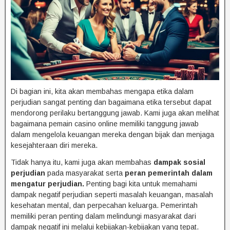
Di bagian ini, kita akan membahas mengapa etika dalam
perjudian sangat penting dan bagaimana etika tersebut dapat
mendorong perilaku bertanggung jawab. Kami juga akan melihat
bagaimana pemain casino online memiliki tanggung jawab
dalam mengelola keuangan mereka dengan bijak dan menjaga
kesejahteraan diri mereka.
Tidak hanya itu, kami juga akan membahas
dampak sosial
perjudian
pada masyarakat serta
peran pemerintah dalam
mengatur perjudian.
Penting bagi kita untuk memahami
dampak negatif perjudian seperti masalah keuangan, masalah
kesehatan mental, dan perpecahan keluarga. Pemerintah
memiliki peran penting dalam melindungi masyarakat dari
dampak negatif ini melalui kebijakan-kebijakan yang tepat.