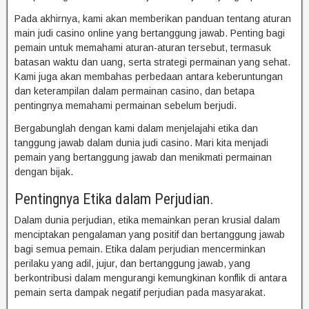
Pada akhirnya, kami akan memberikan panduan tentang aturan
main judi casino online yang bertanggung jawab. Penting bagi
pemain untuk memahami aturan-aturan tersebut, termasuk
batasan waktu dan uang, serta strategi permainan yang sehat.
Kami juga akan membahas perbedaan antara keberuntungan
dan keterampilan dalam permainan casino, dan betapa
pentingnya memahami permainan sebelum berjudi.
Bergabunglah dengan kami dalam menjelajahi etika dan
tanggung jawab dalam dunia judi casino. Mari kita menjadi
pemain yang bertanggung jawab dan menikmati permainan
dengan bijak.
Pentingnya Etika dalam Perjudian.
Dalam dunia perjudian, etika memainkan peran krusial dalam
menciptakan pengalaman yang positif dan bertanggung jawab
bagi semua pemain. Etika dalam perjudian mencerminkan
perilaku yang adil, jujur, dan bertanggung jawab, yang
berkontribusi dalam mengurangi kemungkinan konflik di antara
pemain serta dampak negatif perjudian pada masyarakat.