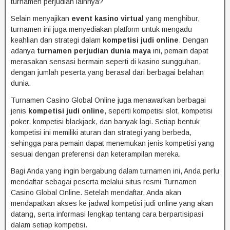
turnamen perjudian lainnya?
Selain menyajikan
event kasino virtual
yang menghibur,
turnamen ini juga menyediakan platform untuk mengadu
keahlian dan strategi dalam
kompetisi judi online
. Dengan
adanya
turnamen perjudian dunia maya
ini, pemain dapat
merasakan sensasi bermain seperti di kasino sungguhan,
dengan jumlah peserta yang berasal dari berbagai belahan
dunia.
Turnamen Casino Global Online juga menawarkan berbagai
jenis
kompetisi judi online
, seperti kompetisi slot, kompetisi
poker, kompetisi blackjack, dan banyak lagi. Setiap bentuk
kompetisi ini memiliki aturan dan strategi yang berbeda,
sehingga para pemain dapat menemukan jenis kompetisi yang
sesuai dengan preferensi dan keterampilan mereka.
Bagi Anda yang ingin bergabung dalam turnamen ini, Anda perlu
mendaftar sebagai peserta melalui situs resmi Turnamen
Casino Global Online. Setelah mendaftar, Anda akan
mendapatkan akses ke jadwal kompetisi judi online yang akan
datang, serta informasi lengkap tentang cara berpartisipasi
dalam setiap kompetisi.