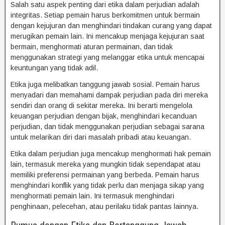
Salah satu aspek penting dari etika dalam perjudian adalah
integritas. Setiap pemain harus berkomitmen untuk bermain
dengan kejujuran dan menghindari tindakan curang yang dapat
merugikan pemain lain. Ini mencakup menjaga kejujuran saat
bermain, menghormati aturan permainan, dan tidak
menggunakan strategi yang melanggar etika untuk mencapai
keuntungan yang tidak adil.
Etika juga melibatkan tanggung jawab sosial. Pemain harus
menyadari dan memahami dampak perjudian pada diri mereka
sendiri dan orang di sekitar mereka. Ini berarti mengelola
keuangan perjudian dengan bijak, menghindari kecanduan
perjudian, dan tidak menggunakan perjudian sebagai sarana
untuk melarikan diri dari masalah pribadi atau keuangan.
Etika dalam perjudian juga mencakup menghormati hak pemain
lain, termasuk mereka yang mungkin tidak sependapat atau
memiliki preferensi permainan yang berbeda. Pemain harus
menghindari konflik yang tidak perlu dan menjaga sikap yang
menghormati pemain lain. Ini termasuk menghindari
penghinaan, pelecehan, atau perilaku tidak pantas lainnya.