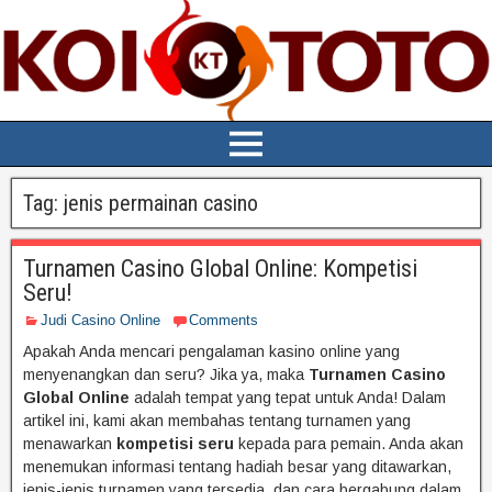
Tag:
jenis permainan casino
Turnamen Casino Global Online: Kompetisi
Seru!
Judi Casino Online
Comments
Apakah Anda mencari pengalaman kasino online yang
menyenangkan dan seru? Jika ya, maka
Turnamen Casino
Global Online
adalah tempat yang tepat untuk Anda! Dalam
artikel ini, kami akan membahas tentang turnamen yang
menawarkan
kompetisi seru
kepada para pemain. Anda akan
menemukan informasi tentang hadiah besar yang ditawarkan,
jenis-jenis turnamen yang tersedia, dan cara bergabung dalam